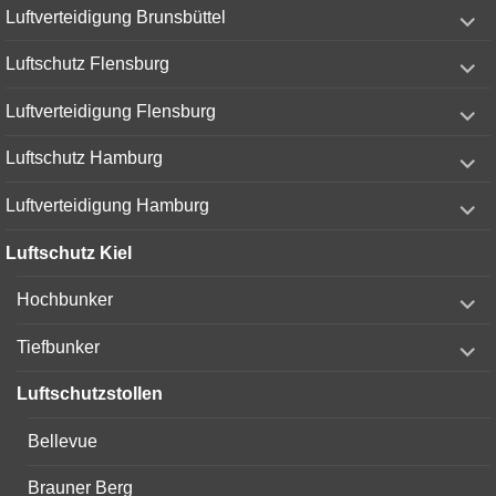
expand
Luftverteidigung Brunsbüttel
child
menu
expand
Luftschutz Flensburg
child
menu
expand
Luftverteidigung Flensburg
child
menu
expand
Luftschutz Hamburg
child
menu
expand
Luftverteidigung Hamburg
child
menu
Luftschutz Kiel
expand
Hochbunker
child
menu
expand
Tiefbunker
child
menu
Luftschutzstollen
Bellevue
Brauner Berg