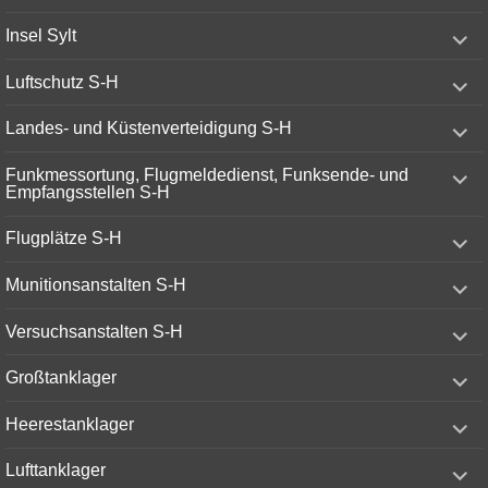
menu
expand
Insel Sylt
child
menu
expand
Luftschutz S-H
child
menu
expand
Landes- und Küstenverteidigung S-H
child
menu
expand
Funkmessortung, Flugmeldedienst, Funksende- und
child
Empfangsstellen S-H
menu
expand
Flugplätze S-H
child
menu
expand
Munitionsanstalten S-H
child
menu
expand
Versuchsanstalten S-H
child
menu
expand
Großtanklager
child
menu
expand
Heerestanklager
child
menu
expand
Lufttanklager
child