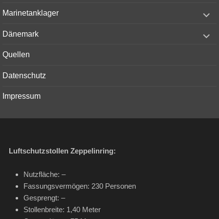
menu
expand
Marinetanklager
child
menu
expand
Dänemark
child
menu
Quellen
Datenschutz
Impressum
Luftschutzstollen
Zeppelinring:
Nutzfläche: –
Fassungsvermögen: 230 Personen
Gesprengt: –
Stollenbreite: 1,40 Meter