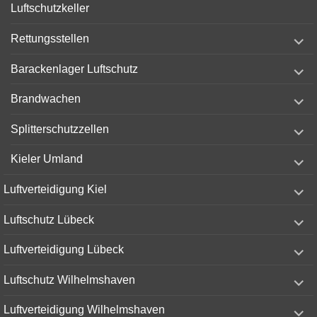
Luftschutzkeller
expand
Rettungsstellen
child
menu
expand
Barackenlager Luftschutz
child
menu
expand
Brandwachen
child
menu
expand
Splitterschutzzellen
child
menu
expand
Kieler Umland
child
menu
expand
Luftverteidigung Kiel
child
menu
expand
Luftschutz Lübeck
child
menu
expand
Luftverteidigung Lübeck
child
menu
expand
Luftschutz Wilhelmshaven
child
menu
expand
Luftverteidigung Wilhelmshaven
child