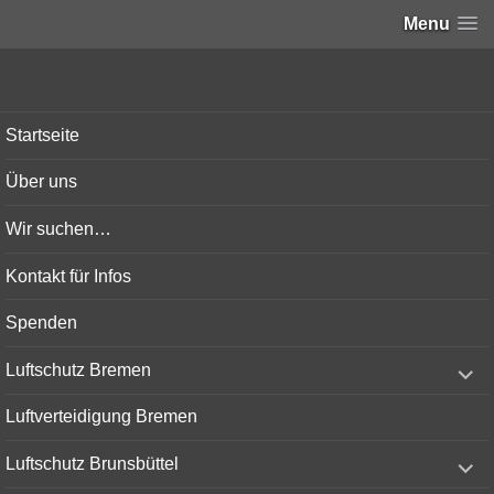
Menu
Bunker-Kiel.com
Startseite
Über uns
Wir suchen…
Kontakt für Infos
Spenden
expand
Luftschutz Bremen
child
menu
Luftverteidigung Bremen
expand
Luftschutz Brunsbüttel
child
menu