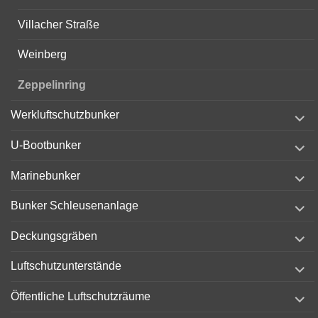
Villacher Straße
Weinberg
Zeppelinring
expand
Werkluftschutzbunker
child
menu
expand
U-Bootbunker
child
menu
expand
Marinebunker
child
menu
expand
Bunker Schleusenanlage
child
menu
expand
Deckungsgräben
child
menu
expand
Luftschutzunterstände
child
menu
expand
Öffentliche Luftschutzräume
child
menu