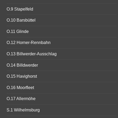
O.9 Stapelfeld
O.10 Barsbüttel
O.11 Glinde
O.12 Horner-Rennbahn
O.13 Billwerder-Ausschlag
O.14 Billdwerder
O.15 Havighorst
O.16 Moorfleet
O.17 Allermöhe
S.1 Wilhelmsburg