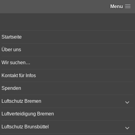
Menu
Bunker-Kiel.com
Startseite
Über uns
Wir suchen…
Kontakt für Infos
Spenden
expand
Luftschutz Bremen
child
menu
Luftverteidigung Bremen
expand
Luftschutz Brunsbüttel
child
menu