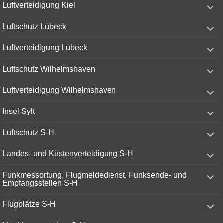
expand
Luftverteidigung Kiel
child
menu
expand
Luftschutz Lübeck
child
menu
expand
Luftverteidigung Lübeck
child
menu
expand
Luftschutz Wilhelmshaven
child
menu
expand
Luftverteidigung Wilhelmshaven
child
menu
expand
Insel Sylt
child
menu
expand
Luftschutz S-H
child
menu
expand
Landes- und Küstenverteidigung S-H
child
menu
expand
Funkmessortung, Flugmeldedienst, Funksende- und
child
Empfangsstellen S-H
menu
expand
Flugplätze S-H
child
menu
expand