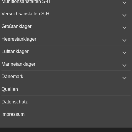
Munitionsanstalten S-H
child
menu
expand
Versuchsanstalten S-H
child
menu
expand
Großtanklager
child
menu
expand
Heerestanklager
child
menu
expand
Lufttanklager
child
menu
expand
Marinetanklager
child
menu
expand
Dänemark
child
menu
Quellen
Datenschutz
Impressum