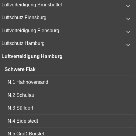
expand
Luftverteidigung Brunsbüttel
child
menu
expand
Luftschutz Flensburg
child
menu
expand
Luftverteidigung Flensburg
child
menu
expand
Luftschutz Hamburg
child
menu
Luftverteidigung Hamburg
Schwere Flak
N.1 Hahnöversand
N.2 Schulau
N.3 Sülldorf
N.4 Eidelstedt
N.5 Groß-Borstel