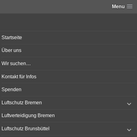
Menu
Bunker-Kiel.com
Startseite
Über uns
Wir suchen…
Kontakt für Infos
Spenden
expand
Luftschutz Bremen
child
menu
Luftverteidigung Bremen
expand
Luftschutz Brunsbüttel
child
menu