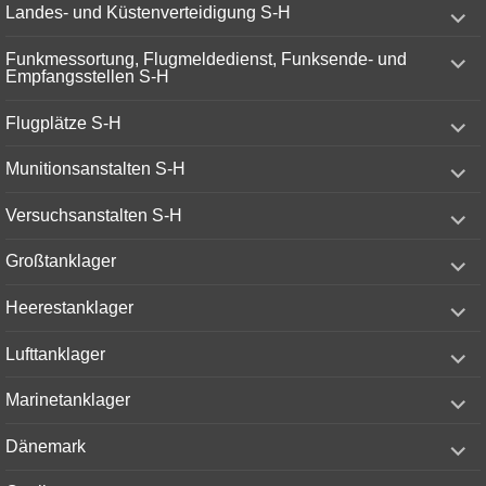
expand
Landes- und Küstenverteidigung S-H
child
menu
expand
Funkmessortung, Flugmeldedienst, Funksende- und
child
Empfangsstellen S-H
menu
expand
Flugplätze S-H
child
menu
expand
Munitionsanstalten S-H
child
menu
expand
Versuchsanstalten S-H
child
menu
expand
Großtanklager
child
menu
expand
Heerestanklager
child
menu
expand
Lufttanklager
child
menu
expand
Marinetanklager
child
menu
expand
Dänemark
child
menu