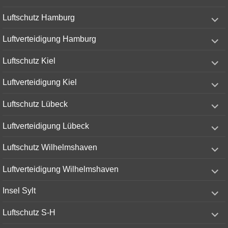
expand
Luftschutz Hamburg
child
menu
expand
Luftverteidigung Hamburg
child
menu
expand
Luftschutz Kiel
child
menu
expand
Luftverteidigung Kiel
child
menu
expand
Luftschutz Lübeck
child
menu
expand
Luftverteidigung Lübeck
child
menu
expand
Luftschutz Wilhelmshaven
child
menu
expand
Luftverteidigung Wilhelmshaven
child
menu
expand
Insel Sylt
child
menu
expand
Luftschutz S-H
child
menu