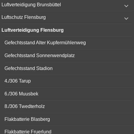
expand
Luftverteidigung Brunsbüttel
child
menu
expand
Luftschutz Flensburg
child
menu
Luftverteidigung Flensburg
Gefechtsstand Alter Kupfermühlenweg
Gefechtsstand Sonnenwendplatz
Gefechtsstand Stadion
4./306 Tarup
6./306 Muusbek
8./306 Twedterholz
Flakbatterie Blasberg
Flakbatterie Fruerlund