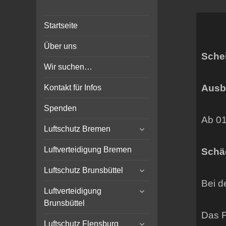
Bunker-Kiel.com
Bunker Kiel Flak Bremen
Startseite
Wilhelmshaven Flensburg
Rendsburg Luftschutz Stollen
Über uns
Scheinwerfer
Sche
Wir suchen…
Ausb
Kontakt für Infos
Spenden
Ab 01
expand
Luftschutz Bremen
child
menu
Luftverteidigung Bremen
Schä
expand
Luftschutz Brunsbüttel
child
Bei d
expand
menu
Luftverteidigung
child
Brunsbüttel
menu
Das F
expand
Luftschutz Flensburg