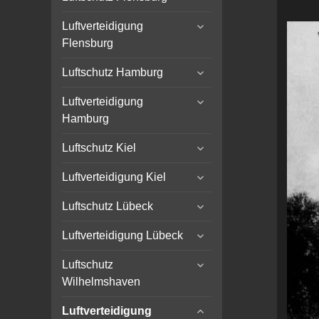
child
expand
menu
Luftverteidigung
child
Flensburg
menu
expand
Luftschutz Hamburg
child
expand
menu
Luftverteidigung
child
Hamburg
menu
expand
Luftschutz Kiel
child
expand
menu
Luftverteidigung Kiel
child
expand
menu
Luftschutz Lübeck
child
expand
menu
Luftverteidigung Lübeck
child
expand
menu
Luftschutz
child
Wilhelmshaven
menu
expand
Luftverteidigung