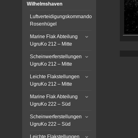
child
Wilhelmshaven
menu
Luftverteidigungskommando
Rosenhügel
expand
Marine Flak Abteilung
child
UgruKo 212 – Mitte
menu
expand
Scheinwerferstellungen
child
UgruKo 212 – Mitte
menu
expand
Leichte Flakstellungen
child
UgruKo 212 – Mitte
menu
expand
Marine Flak Abteilung
child
UgruKo 222 – Süd
menu
expand
Scheinwerferstellungen
child
UgruKo 222 – Süd
menu
expand
Leichte Flakstellungen