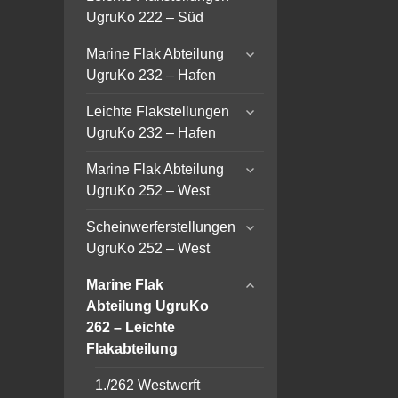
child
UgruKo 222 – Süd
menu
expand
Marine Flak Abteilung
child
UgruKo 232 – Hafen
menu
expand
Leichte Flakstellungen
child
UgruKo 232 – Hafen
menu
expand
Marine Flak Abteilung
child
UgruKo 252 – West
menu
expand
Scheinwerferstellungen
child
UgruKo 252 – West
menu
expand
Marine Flak
child
Abteilung UgruKo
menu
262 – Leichte
Flakabteilung
1./262 Westwerft