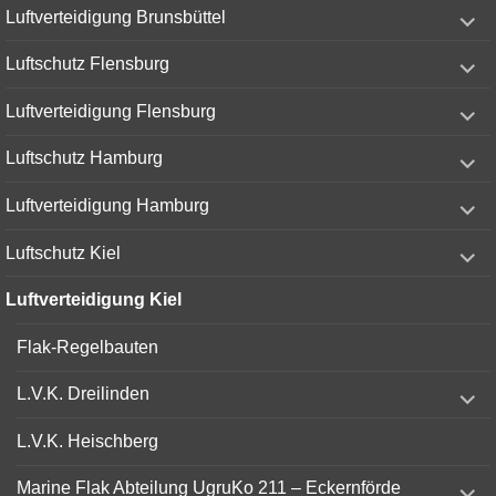
expand
Luftverteidigung Brunsbüttel
child
menu
expand
Luftschutz Flensburg
child
menu
expand
Luftverteidigung Flensburg
child
menu
expand
Luftschutz Hamburg
child
menu
expand
Luftverteidigung Hamburg
child
menu
expand
Luftschutz Kiel
child
menu
Luftverteidigung Kiel
Flak-Regelbauten
expand
L.V.K. Dreilinden
child
menu
L.V.K. Heischberg
expand
Marine Flak Abteilung UgruKo 211 – Eckernförde