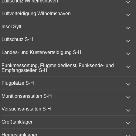
Luftschutz Wilhelmshaven
child
menu
expand
Luftverteidigung Wilhelmshaven
child
menu
expand
Insel Sylt
child
menu
expand
Luftschutz S-H
child
menu
expand
Landes- und Küstenverteidigung S-H
child
menu
expand
Funkmessortung, Flugmeldedienst, Funksende- und
child
Empfangsstellen S-H
menu
expand
Flugplätze S-H
child
menu
expand
Munitionsanstalten S-H
child
menu
expand
Versuchsanstalten S-H
child
menu
expand
Großtanklager
child
menu
expand
Heerestanklager