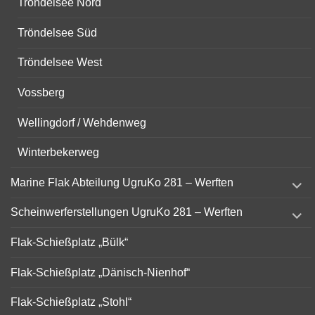
Tröndelsee Nord
Tröndelsee Süd
Tröndelsee West
Vossberg
Wellingdorf / Wehdenweg
Winterbekerweg
expand
Marine Flak Abteilung UgruKo 281 – Werften
child
menu
expand
Scheinwerferstellungen UgruKo 281 – Werften
child
menu
Flak-Schießplatz „Bülk“
Flak-Schießplatz „Dänisch-Nienhof“
Flak-Schießplatz „Stohl“