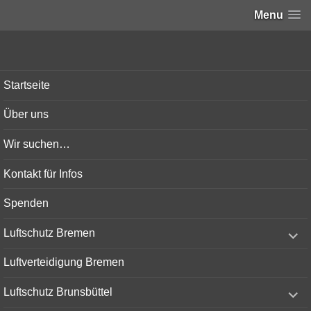
Menu
Bunker-Kiel.com
Startseite
Über uns
Wir suchen…
Kontakt für Infos
Spenden
expand
Luftschutz Bremen
child
menu
Luftverteidigung Bremen
expand
Luftschutz Brunsbüttel
child
menu