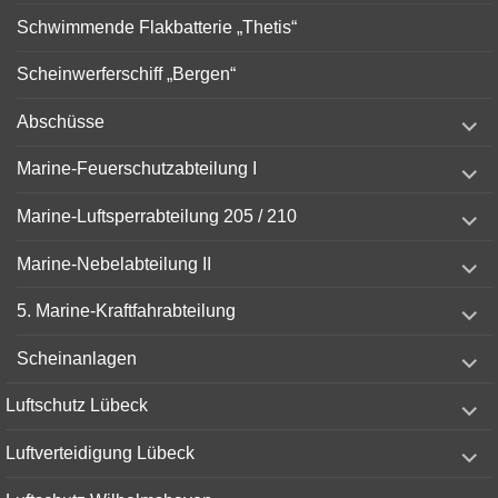
Schwimmende Flakbatterie „Thetis“
Scheinwerferschiff „Bergen“
expand
Abschüsse
child
menu
expand
Marine-Feuerschutzabteilung I
child
menu
expand
Marine-Luftsperrabteilung 205 / 210
child
menu
expand
Marine-Nebelabteilung II
child
menu
expand
5. Marine-Kraftfahrabteilung
child
menu
expand
Scheinanlagen
child
menu
expand
Luftschutz Lübeck
child
menu
expand
Luftverteidigung Lübeck
child
menu
expand