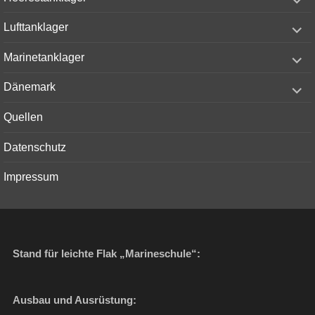
child
menu
expand
Lufttanklager
child
menu
expand
Marinetanklager
child
menu
expand
Dänemark
child
menu
Quellen
Datenschutz
Impressum
Stand für leichte Flak „Marineschule“:
Ausbau und Ausrüstung: