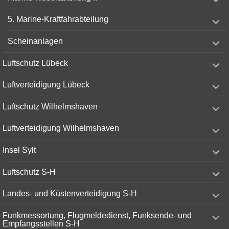
child
menu
expand
5. Marine-Kraftfahrabteilung
child
menu
expand
Scheinanlagen
child
menu
expand
Luftschutz Lübeck
child
menu
expand
Luftverteidigung Lübeck
child
menu
expand
Luftschutz Wilhelmshaven
child
menu
expand
Luftverteidigung Wilhelmshaven
child
menu
expand
Insel Sylt
child
menu
expand
Luftschutz S-H
child
menu
expand
Landes- und Küstenverteidigung S-H
child
menu
expand
Funkmessortung, Flugmeldedienst, Funksende- und
child
Empfangsstellen S-H
menu