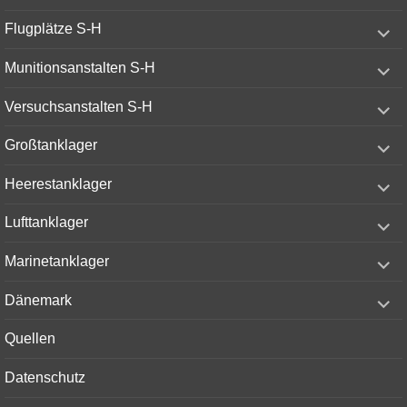
expand
Flugplätze S-H
child
menu
expand
Munitionsanstalten S-H
child
menu
expand
Versuchsanstalten S-H
child
menu
expand
Großtanklager
child
menu
expand
Heerestanklager
child
menu
expand
Lufttanklager
child
menu
expand
Marinetanklager
child
menu
expand
Dänemark
child
menu
Quellen
Datenschutz