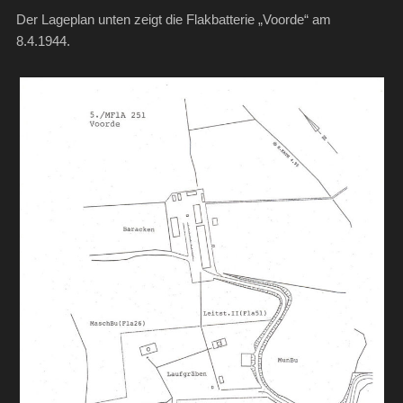
Der Lageplan unten zeigt die Flakbatterie „Voorde“ am
8.4.1944.