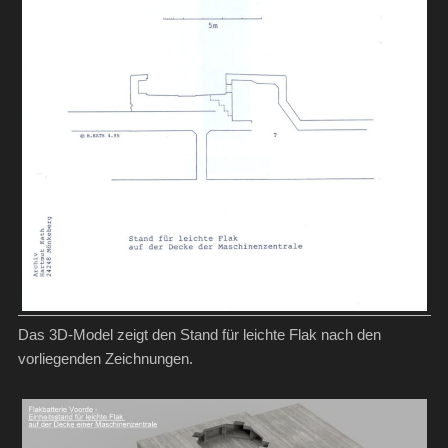
Das 3D-Model zeigt den Stand für leichte Flak nach den
vorliegenden Zeichnungen.