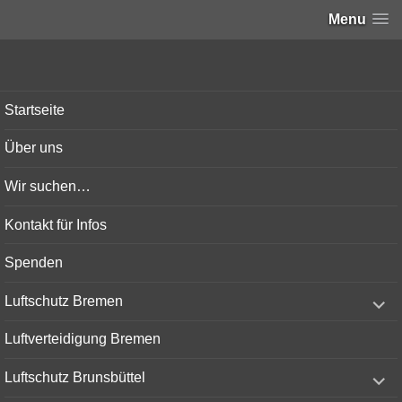
Menu
Bunker-Kiel.com
Startseite
Über uns
Wir suchen…
Kontakt für Infos
Spenden
expand
Luftschutz Bremen
child
menu
Luftverteidigung Bremen
expand
Luftschutz Brunsbüttel
child
menu