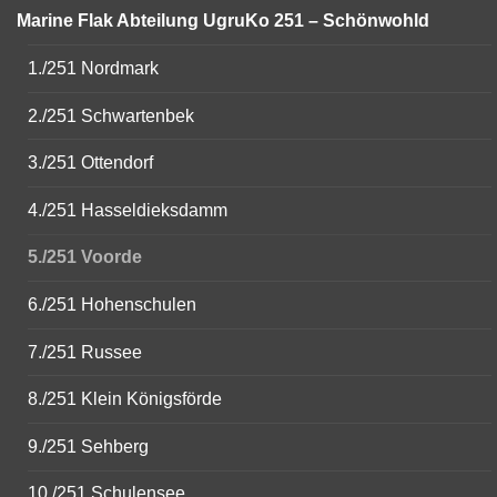
Marine Flak Abteilung UgruKo 251 – Schönwohld
1./251 Nordmark
2./251 Schwartenbek
3./251 Ottendorf
4./251 Hasseldieksdamm
5./251 Voorde
6./251 Hohenschulen
7./251 Russee
8./251 Klein Königsförde
9./251 Sehberg
10./251 Schulensee