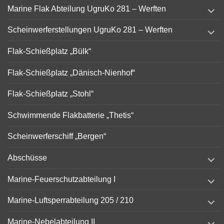
expand
Marine Flak Abteilung UgruKo 281 – Werften
child
menu
expand
Scheinwerferstellungen UgruKo 281 – Werften
child
menu
Flak-Schießplatz „Bülk“
Flak-Schießplatz „Dänisch-Nienhof“
Flak-Schießplatz „Stohl“
Schwimmende Flakbatterie „Thetis“
Scheinwerferschiff „Bergen“
expand
Abschüsse
child
menu
expand
Marine-Feuerschutzabteilung I
child
menu
expand
Marine-Luftsperrabteilung 205 / 210
child
menu
expand
Marine-Nebelabteilung II