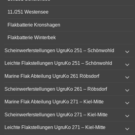
11./251 Westensee
Flakbatterie Kronshagen
Flakbatterie Winterbek
expand
Scheinwerferstellungen UgruKo 251 – Schönwohld
child
menu
expand
Leichte Flakstellungen UgruKo 251 – Schönwohld
child
menu
expand
Marine Flak Abteilung UgruKo 261 Röbsdorf
child
menu
expand
Scheinwerferstellungen UgruKo 261 – Röbsdorf
child
menu
expand
Marine Flak Abteilung UgruKo 271 – Kiel-Mitte
child
menu
expand
Scheinwerferstellungen UgruKo 271 – Kiel-Mitte
child
menu
expand
Leichte Flakstellungen UgruKo 271 – Kiel-Mitte
child
menu