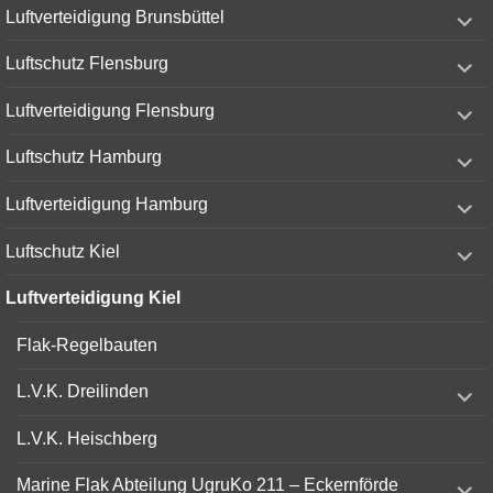
expand
Luftverteidigung Brunsbüttel
child
menu
expand
Luftschutz Flensburg
child
menu
expand
Luftverteidigung Flensburg
child
menu
expand
Luftschutz Hamburg
child
menu
expand
Luftverteidigung Hamburg
child
menu
expand
Luftschutz Kiel
child
menu
Luftverteidigung Kiel
Flak-Regelbauten
expand
L.V.K. Dreilinden
child
menu
L.V.K. Heischberg
expand
Marine Flak Abteilung UgruKo 211 – Eckernförde