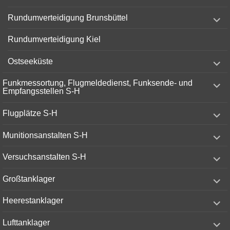
menu
expand
Rundumverteidigung Brunsbüttel
child
menu
Rundumverteidigung Kiel
expand
Ostseeküste
child
menu
expand
Funkmessortung, Flugmeldedienst, Funksende- und
child
Empfangsstellen S-H
menu
expand
Flugplätze S-H
child
menu
expand
Munitionsanstalten S-H
child
menu
expand
Versuchsanstalten S-H
child
menu
expand
Großtanklager
child
menu
expand
Heerestanklager
child
menu
expand
Lufttanklager
child