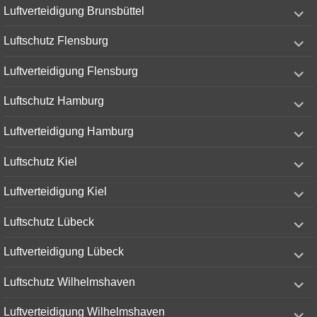
expand
Luftverteidigung Brunsbüttel
child
menu
expand
Luftschutz Flensburg
child
menu
expand
Luftverteidigung Flensburg
child
menu
expand
Luftschutz Hamburg
child
menu
expand
Luftverteidigung Hamburg
child
menu
expand
Luftschutz Kiel
child
menu
expand
Luftverteidigung Kiel
child
menu
expand
Luftschutz Lübeck
child
menu
expand
Luftverteidigung Lübeck
child
menu
expand
Luftschutz Wilhelmshaven
child
menu
expand
Luftverteidigung Wilhelmshaven