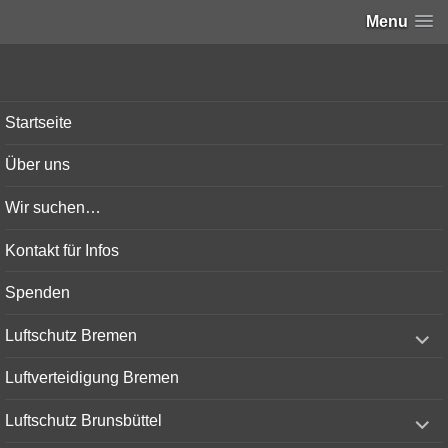
Menu
Bunker-Kiel.com
Startseite
Über uns
Wir suchen…
Kontakt für Infos
Spenden
expand
Luftschutz Bremen
child
menu
Luftverteidigung Bremen
expand
Luftschutz Brunsbüttel
child
menu