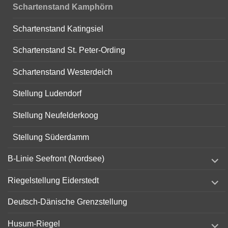
Schartenstand Kamphörn
Schartenstand Katingsiel
Schartenstand St. Peter-Ording
Schartenstand Westerdeich
Stellung Ludendorf
Stellung Neufelderkoog
Stellung Süderdamm
expand
B-Linie Seefront (Nordsee)
child
menu
expand
Riegelstellung Eiderstedt
child
menu
Deutsch-Dänische Grenzstellung
expand
Husum-Riegel
child