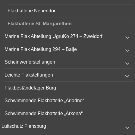
Flakbatterie Neuendorf
Flakbatterie St. Margarethen
expand
Marine Flak Abteilung UgruKo 274 – Zweidorf
child
menu
expand
Marine Flak Abteilung 294 – Balje
child
menu
expand
Scheinwerferstellungen
child
menu
expand
Leichte Flakstellungen
child
menu
Flakbeständelager Burg
Schwimmende Flakbatterie „Ariadne“
Schwimmende Flakbatterie „Arkona“
expand
Luftschutz Flensburg
child
menu