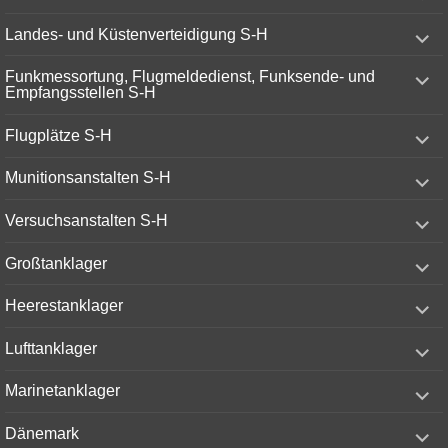
menu
expand
Landes- und Küstenverteidigung S-H
child
menu
expand
Funkmessortung, Flugmeldedienst, Funksende- und
child
Empfangsstellen S-H
menu
expand
Flugplätze S-H
child
menu
expand
Munitionsanstalten S-H
child
menu
expand
Versuchsanstalten S-H
child
menu
expand
Großtanklager
child
menu
expand
Heerestanklager
child
menu
expand
Lufttanklager
child
menu
expand
Marinetanklager
child
menu
expand
Dänemark
child