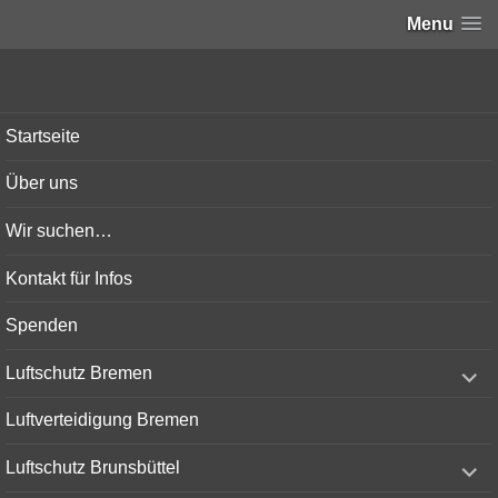
Menu
Bunker-Kiel.com
Startseite
Über uns
Wir suchen…
Kontakt für Infos
Spenden
expand
Luftschutz Bremen
child
menu
Luftverteidigung Bremen
expand
Luftschutz Brunsbüttel
child
menu