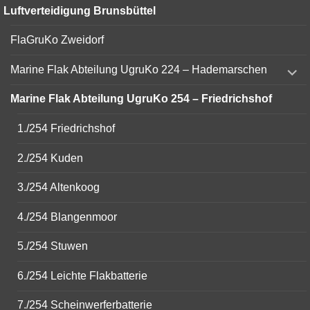
Luftverteidigung Brunsbüttel
FlaGruKo Zweidorf
expand
Marine Flak Abteilung UgruKo 224 – Hademarschen
child
menu
Marine Flak Abteilung UgruKo 254 – Friedrichshof
1./254 Friedrichshof
2./254 Kuden
3./254 Altenkoog
4./254 Blangenmoor
5./254 Stuwen
6./254 Leichte Flakbatterie
7./254 Scheinwerferbatterie