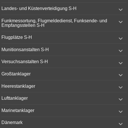
menu
expand
Landes- und Küstenverteidigung S-H
child
menu
expand
Funkmessortung, Flugmeldedienst, Funksende- und
child
Empfangsstellen S-H
menu
expand
Flugplätze S-H
child
menu
expand
Munitionsanstalten S-H
child
menu
expand
Versuchsanstalten S-H
child
menu
expand
Großtanklager
child
menu
expand
Heerestanklager
child
menu
expand
Lufttanklager
child
menu
expand
Marinetanklager
child
menu
expand
Dänemark
child