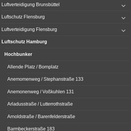
expand
Luftverteidigung Brunsbüttel
child
menu
expand
Luftschutz Flensburg
child
menu
expand
Luftverteidigung Flensburg
child
menu
Luftschutz Hamburg
Hochbunker
Allende Platz / Bornplatz
Anemomenweg / Stephanstraße 133
Anemonenweg / Voßkuhlen 131
Arladusstraße / Lutterrothstraße
Arnoldstraße / Barenfelderstraße
Barmbeckerstraße 183