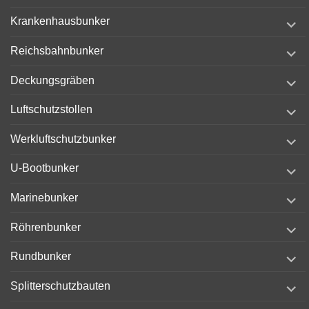
menu
expand
Krankenhausbunker
child
menu
expand
Reichsbahnbunker
child
menu
expand
Deckungsgräben
child
menu
expand
Luftschutzstollen
child
menu
expand
Werkluftschutzbunker
child
menu
expand
U-Bootbunker
child
menu
expand
Marinebunker
child
menu
expand
Röhrenbunker
child
menu
expand
Rundbunker
child
menu
expand
Splitterschutzbauten
child
menu
expand