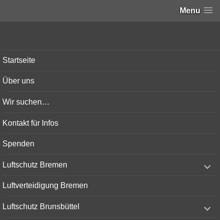
Menu
Bunker-Kiel.com
Startseite
Über uns
Wir suchen…
Kontakt für Infos
Spenden
expand
Luftschutz Bremen
child
menu
Luftverteidigung Bremen
expand
Luftschutz Brunsbüttel
child
menu