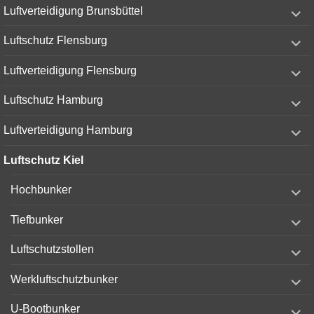
expand
Luftverteidigung Brunsbüttel
child
menu
expand
Luftschutz Flensburg
child
menu
expand
Luftverteidigung Flensburg
child
menu
expand
Luftschutz Hamburg
child
menu
expand
Luftverteidigung Hamburg
child
menu
Luftschutz Kiel
expand
Hochbunker
child
menu
expand
Tiefbunker
child
menu
expand
Luftschutzstollen
child
menu
expand
Werkluftschutzbunker
child
menu
expand
U-Bootbunker