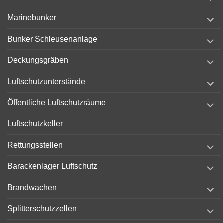
child
menu
expand
Marinebunker
child
menu
expand
Bunker Schleusenanlage
child
menu
expand
Deckungsgräben
child
menu
expand
Luftschutzunterstände
child
menu
expand
Öffentliche Luftschutzräume
child
menu
Luftschutzkeller
expand
Rettungsstellen
child
menu
expand
Barackenlager Luftschutz
child
menu
expand
Brandwachen
child
menu
expand
Splitterschutzzellen
child
menu