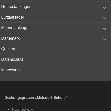
menu
expand
Heerestanklager
child
menu
expand
Lufttanklager
child
menu
expand
Marinetanklager
child
menu
expand
Dänemark
child
menu
Quellen
Datenschutz
Impressum
Deckungsgraben „Melsdorf-Schule“:
Nutzfläche: –