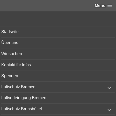
Menu
Bunker-Kiel.com
Startseite
Über uns
Wir suchen…
Kontakt für Infos
Spenden
expand
Luftschutz Bremen
child
menu
Luftverteidigung Bremen
expand
Luftschutz Brunsbüttel
child
menu