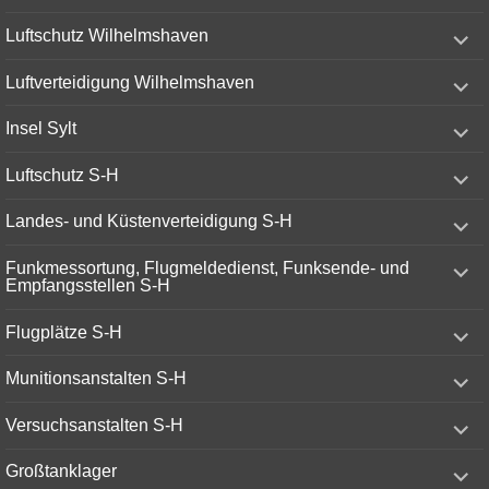
menu
expand
Luftschutz Wilhelmshaven
child
menu
expand
Luftverteidigung Wilhelmshaven
child
menu
expand
Insel Sylt
child
menu
expand
Luftschutz S-H
child
menu
expand
Landes- und Küstenverteidigung S-H
child
menu
expand
Funkmessortung, Flugmeldedienst, Funksende- und
child
Empfangsstellen S-H
menu
expand
Flugplätze S-H
child
menu
expand
Munitionsanstalten S-H
child
menu
expand
Versuchsanstalten S-H
child
menu
expand
Großtanklager
child