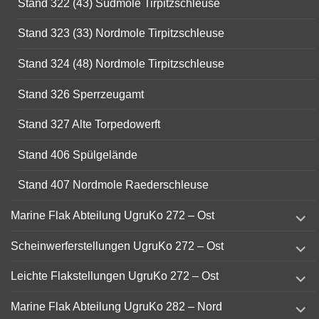
Stand 322 (43) Südmole Tirpitzschleuse
Stand 323 (33) Nordmole Tirpitzschleuse
Stand 324 (48) Nordmole Tirpitzschleuse
Stand 326 Sperrzeugamt
Stand 327 Alte Torpedowerft
Stand 406 Spülgelände
Stand 407 Nordmole Raederschleuse
expand
Marine Flak Abteilung UgruKo 272 – Ost
child
menu
expand
Scheinwerferstellungen UgruKo 272 – Ost
child
menu
expand
Leichte Flakstellungen UgruKo 272 – Ost
child
menu
expand
Marine Flak Abteilung UgruKo 282 – Nord
child