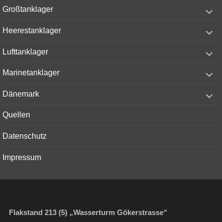
menu
expand
Großtanklager
child
menu
expand
Heerestanklager
child
menu
expand
Lufttanklager
child
menu
expand
Marinetanklager
child
menu
expand
Dänemark
child
menu
Quellen
Datenschutz
Impressum
Flakstand 213 (5) „Wasserturm Gökerstrasse“