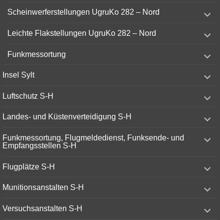
menu
expand
Scheinwerferstellungen UgruKo 282 – Nord
child
menu
expand
Leichte Flakstellungen UgruKo 282 – Nord
child
menu
expand
Funkmessortung
child
menu
expand
Insel Sylt
child
menu
expand
Luftschutz S-H
child
menu
expand
Landes- und Küstenverteidigung S-H
child
menu
expand
Funkmessortung, Flugmeldedienst, Funksende- und
child
Empfangsstellen S-H
menu
expand
Flugplätze S-H
child
menu
expand
Munitionsanstalten S-H
child
menu
expand
Versuchsanstalten S-H
child