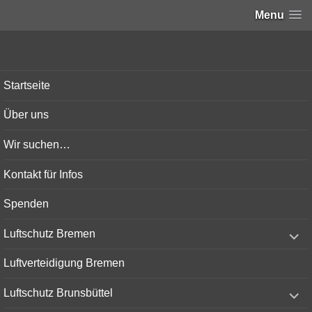
Menu
Bunker-Kiel.com
Startseite
Über uns
Wir suchen…
Kontakt für Infos
Spenden
expand
Luftschutz Bremen
child
menu
Luftverteidigung Bremen
expand
Luftschutz Brunsbüttel
child
menu