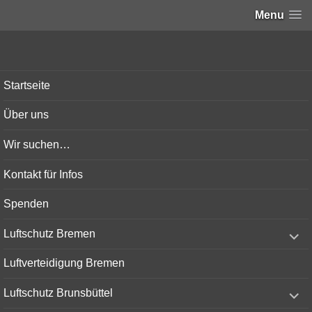
Menu
Bunker-Kiel.com
Startseite
Über uns
Wir suchen…
Kontakt für Infos
Spenden
expand
Luftschutz Bremen
child
menu
Luftverteidigung Bremen
expand
Luftschutz Brunsbüttel
child
menu