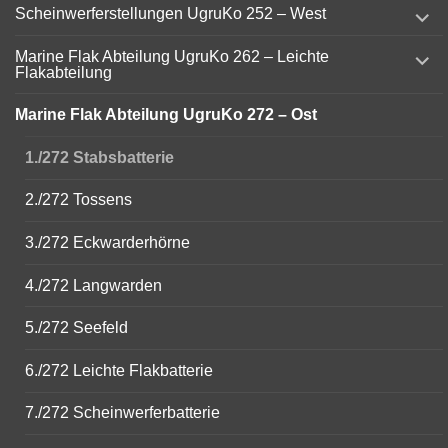
expand
Scheinwerferstellungen UgruKo 252 – West
child
menu
expand
Marine Flak Abteilung UgruKo 262 – Leichte
child
Flakabteilung
menu
Marine Flak Abteilung UgruKo 272 – Ost
1./272 Stabsbatterie
2./272 Tossens
3./272 Eckwarderhörne
4./272 Langwarden
5./272 Seefeld
6./272 Leichte Flakbatterie
7./272 Scheinwerferbatterie