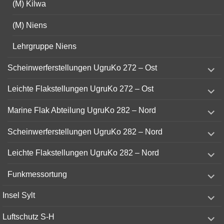
(M) Kilwa
(M) Niens
Lehrgruppe Niens
expand
Scheinwerferstellungen UgruKo 272 – Ost
child
menu
expand
Leichte Flakstellungen UgruKo 272 – Ost
child
menu
expand
Marine Flak Abteilung UgruKo 282 – Nord
child
menu
expand
Scheinwerferstellungen UgruKo 282 – Nord
child
menu
expand
Leichte Flakstellungen UgruKo 282 – Nord
child
menu
expand
Funkmessortung
child
menu
expand
Insel Sylt
child
menu
expand
Luftschutz S-H
child