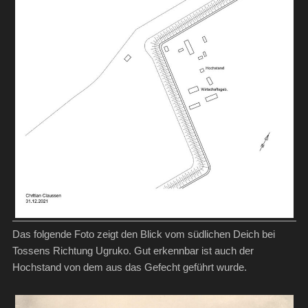
Das folgende Foto zeigt den Blick vom südlichen Deich bei
Tossens Richtung Ugruko. Gut erkennbar ist auch der
Hochstand von dem aus das Gefecht geführt wurde.