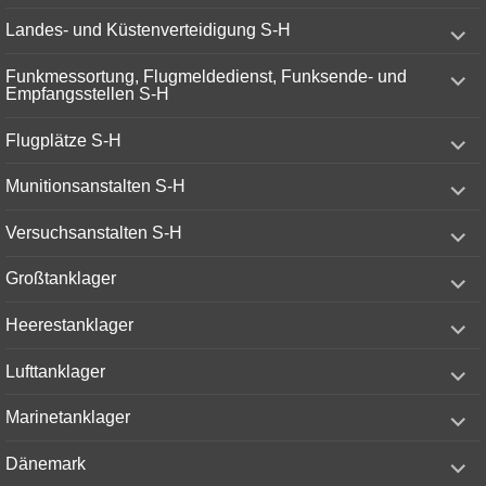
menu
expand
Landes- und Küstenverteidigung S-H
child
menu
expand
Funkmessortung, Flugmeldedienst, Funksende- und
child
Empfangsstellen S-H
menu
expand
Flugplätze S-H
child
menu
expand
Munitionsanstalten S-H
child
menu
expand
Versuchsanstalten S-H
child
menu
expand
Großtanklager
child
menu
expand
Heerestanklager
child
menu
expand
Lufttanklager
child
menu
expand
Marinetanklager
child
menu
expand
Dänemark
child