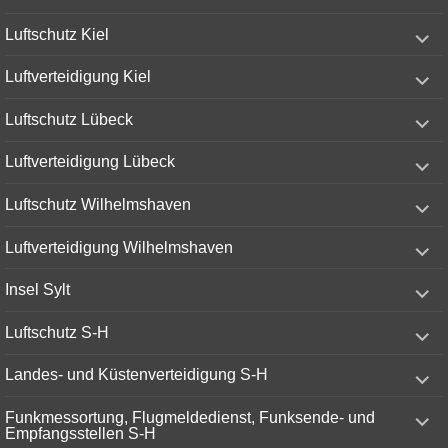
menu
expand
Luftschutz Kiel
child
menu
expand
Luftverteidigung Kiel
child
menu
expand
Luftschutz Lübeck
child
menu
expand
Luftverteidigung Lübeck
child
menu
expand
Luftschutz Wilhelmshaven
child
menu
expand
Luftverteidigung Wilhelmshaven
child
menu
expand
Insel Sylt
child
menu
expand
Luftschutz S-H
child
menu
expand
Landes- und Küstenverteidigung S-H
child
menu
expand
Funkmessortung, Flugmeldedienst, Funksende- und
child
Empfangsstellen S-H
menu