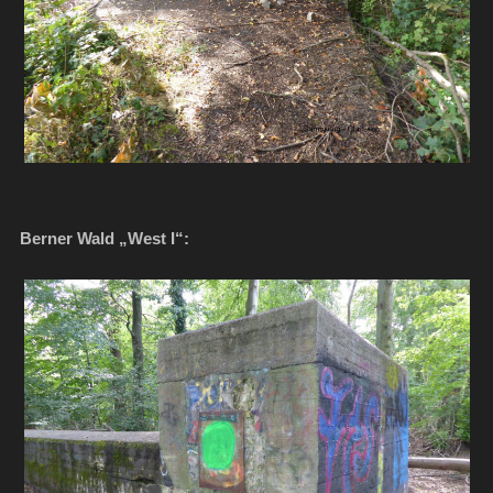
Berner Wald „West I“: