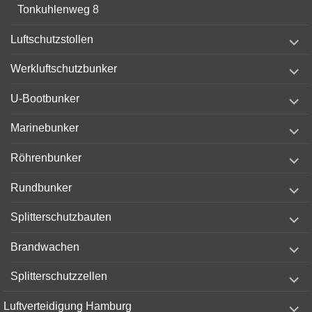
Tonkuhlenweg 8
expand
Luftschutzstollen
child
menu
expand
Werkluftschutzbunker
child
menu
expand
U-Bootbunker
child
menu
expand
Marinebunker
child
menu
expand
Röhrenbunker
child
menu
expand
Rundbunker
child
menu
expand
Splitterschutzbauten
child
menu
expand
Brandwachen
child
menu
expand
Splitterschutzzellen
child
menu
expand
Luftverteidigung Hamburg
child