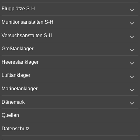
expand
Flugplätze S-H
child
menu
expand
Munitionsanstalten S-H
child
menu
expand
Versuchsanstalten S-H
child
menu
expand
Großtanklager
child
menu
expand
Heerestanklager
child
menu
expand
Lufttanklager
child
menu
expand
Marinetanklager
child
menu
expand
Dänemark
child
menu
Quellen
Datenschutz