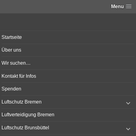
Menu
Bunker-Kiel.com
Startseite
Über uns
Wir suchen…
Kontakt für Infos
Spenden
expand
Luftschutz Bremen
child
menu
Luftverteidigung Bremen
expand
Luftschutz Brunsbüttel
child
menu