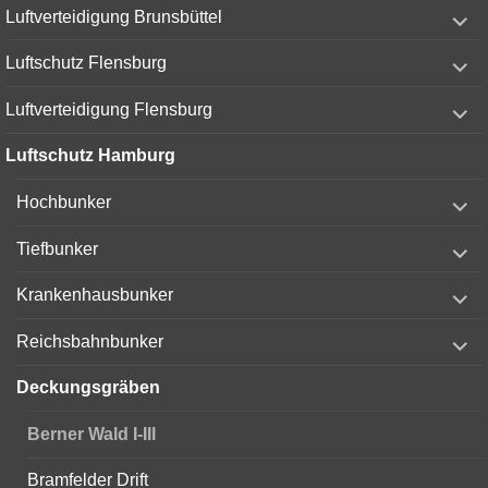
expand
Luftverteidigung Brunsbüttel
child
menu
expand
Luftschutz Flensburg
child
menu
expand
Luftverteidigung Flensburg
child
menu
Luftschutz Hamburg
expand
Hochbunker
child
menu
expand
Tiefbunker
child
menu
expand
Krankenhausbunker
child
menu
expand
Reichsbahnbunker
child
menu
Deckungsgräben
Berner Wald I-III
Bramfelder Drift