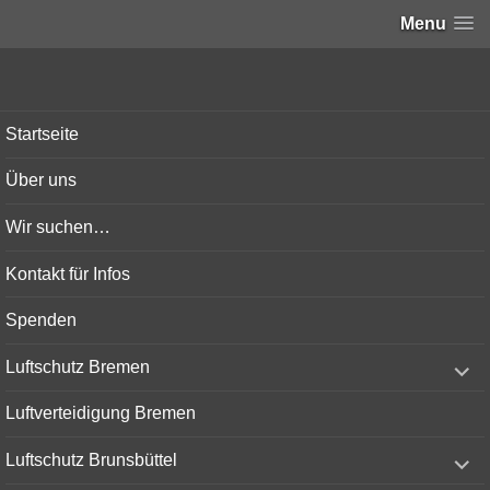
Menu
Bunker-Kiel.com
Startseite
Über uns
Wir suchen…
Kontakt für Infos
Spenden
expand
Luftschutz Bremen
child
menu
Luftverteidigung Bremen
expand
Luftschutz Brunsbüttel
child
menu