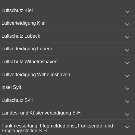
menu
expand
Luftschutz Kiel
child
menu
expand
Luftverteidigung Kiel
child
menu
expand
Luftschutz Lübeck
child
menu
expand
Luftverteidigung Lübeck
child
menu
expand
Luftschutz Wilhelmshaven
child
menu
expand
Luftverteidigung Wilhelmshaven
child
menu
expand
Insel Sylt
child
menu
expand
Luftschutz S-H
child
menu
expand
Landes- und Küstenverteidigung S-H
child
menu
expand
Funkmessortung, Flugmeldedienst, Funksende- und
child
Empfangsstellen S-H
menu