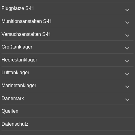
expand
Flugplätze S-H
child
menu
expand
Munitionsanstalten S-H
child
menu
expand
Versuchsanstalten S-H
child
menu
expand
Großtanklager
child
menu
expand
Heerestanklager
child
menu
expand
Lufttanklager
child
menu
expand
Marinetanklager
child
menu
expand
Dänemark
child
menu
Quellen
Datenschutz