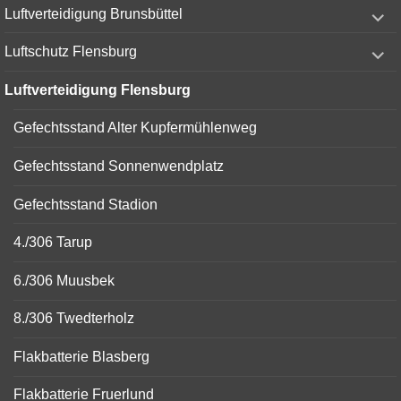
expand
Luftverteidigung Brunsbüttel
child
menu
expand
Luftschutz Flensburg
child
menu
Luftverteidigung Flensburg
Gefechtsstand Alter Kupfermühlenweg
Gefechtsstand Sonnenwendplatz
Gefechtsstand Stadion
4./306 Tarup
6./306 Muusbek
8./306 Twedterholz
Flakbatterie Blasberg
Flakbatterie Fruerlund