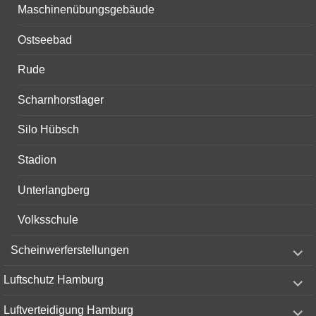
Maschinenübungsgebäude
Ostseebad
Rude
Scharnhorstlager
Silo Hübsch
Stadion
Unterlangberg
Volksschule
expand
Scheinwerferstellungen
child
menu
expand
Luftschutz Hamburg
child
menu
expand
Luftverteidigung Hamburg
child