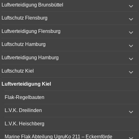
expand
Luftverteidigung Brunsbüttel
child
menu
expand
Luftschutz Flensburg
child
menu
expand
Luftverteidigung Flensburg
child
menu
expand
Luftschutz Hamburg
child
menu
expand
Luftverteidigung Hamburg
child
menu
expand
Luftschutz Kiel
child
menu
Luftverteidigung Kiel
Flak-Regelbauten
expand
L.V.K. Dreilinden
child
menu
L.V.K. Heischberg
expand
Marine Flak Abteilung UgruKo 211 – Eckernförde