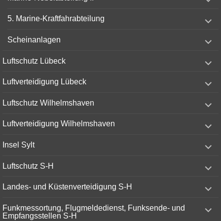
child
menu
expand
5. Marine-Kraftfahrabteilung
child
menu
expand
Scheinanlagen
child
menu
expand
Luftschutz Lübeck
child
menu
expand
Luftverteidigung Lübeck
child
menu
expand
Luftschutz Wilhelmshaven
child
menu
expand
Luftverteidigung Wilhelmshaven
child
menu
expand
Insel Sylt
child
menu
expand
Luftschutz S-H
child
menu
expand
Landes- und Küstenverteidigung S-H
child
menu
expand
Funkmessortung, Flugmeldedienst, Funksende- und
child
Empfangsstellen S-H
menu