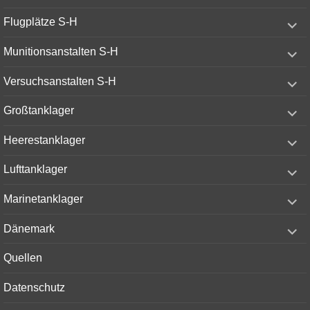
expand
Flugplätze S-H
child
menu
expand
Munitionsanstalten S-H
child
menu
expand
Versuchsanstalten S-H
child
menu
expand
Großtanklager
child
menu
expand
Heerestanklager
child
menu
expand
Lufttanklager
child
menu
expand
Marinetanklager
child
menu
expand
Dänemark
child
menu
Quellen
Datenschutz