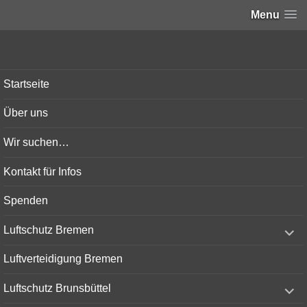
Menu
Bunker-Kiel.com
Startseite
Über uns
Wir suchen…
Kontakt für Infos
Spenden
expand
Luftschutz Bremen
child
menu
Luftverteidigung Bremen
expand
Luftschutz Brunsbüttel
child
menu