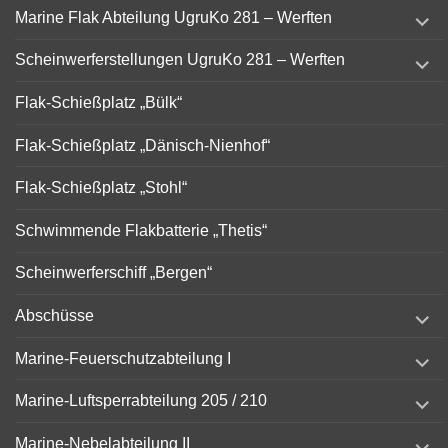
expand
Marine Flak Abteilung UgruKo 281 – Werften
child
menu
expand
Scheinwerferstellungen UgruKo 281 – Werften
child
menu
Flak-Schießplatz „Bülk“
Flak-Schießplatz „Dänisch-Nienhof“
Flak-Schießplatz „Stohl“
Schwimmende Flakbatterie „Thetis“
Scheinwerferschiff „Bergen“
expand
Abschüsse
child
menu
expand
Marine-Feuerschutzabteilung I
child
menu
expand
Marine-Luftsperrabteilung 205 / 210
child
menu
expand
Marine-Nebelabteilung II