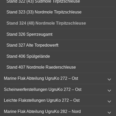
Stand 322 (43) Südmole Tirpitzschleuse
Stand 323 (33) Nordmole Tirpitzschleuse
Stand 324 (48) Nordmole Tirpitzschleuse
Stand 326 Sperrzeugamt
Stand 327 Alte Torpedowerft
Stand 406 Spülgelände
Stand 407 Nordmole Raederschleuse
expand
Marine Flak Abteilung UgruKo 272 – Ost
child
menu
expand
Scheinwerferstellungen UgruKo 272 – Ost
child
menu
expand
Leichte Flakstellungen UgruKo 272 – Ost
child
menu
expand
Marine Flak Abteilung UgruKo 282 – Nord
child