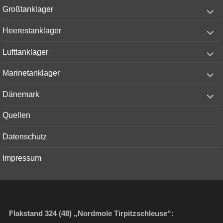
menu
expand
Großtanklager
child
menu
expand
Heerestanklager
child
menu
expand
Lufttanklager
child
menu
expand
Marinetanklager
child
menu
expand
Dänemark
child
menu
Quellen
Datenschutz
Impressum
Flakstand 324 (48) „Nordmole Tirpitzschleuse“: