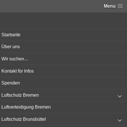
Menu
Bunker-Kiel.com
Startseite
Über uns
Wir suchen…
Kontakt für Infos
Spenden
expand
Luftschutz Bremen
child
menu
Luftverteidigung Bremen
expand
Luftschutz Brunsbüttel
child
menu