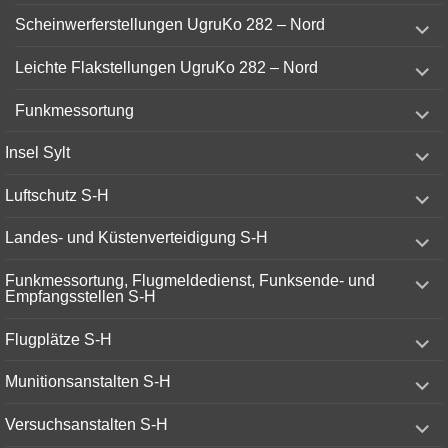
menu
expand
Scheinwerferstellungen UgruKo 282 – Nord
child
menu
expand
Leichte Flakstellungen UgruKo 282 – Nord
child
menu
expand
Funkmessortung
child
menu
expand
Insel Sylt
child
menu
expand
Luftschutz S-H
child
menu
expand
Landes- und Küstenverteidigung S-H
child
menu
expand
Funkmessortung, Flugmeldedienst, Funksende- und
child
Empfangsstellen S-H
menu
expand
Flugplätze S-H
child
menu
expand
Munitionsanstalten S-H
child
menu
expand
Versuchsanstalten S-H
child