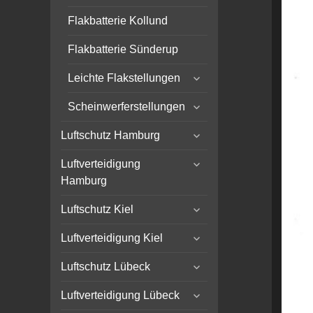
Flakbatterie Kollund
Flakbatterie Sünderup
expand
Leichte Flakstellungen
child
expand
menu
Scheinwerferstellungen
child
expand
menu
Luftschutz Hamburg
child
expand
menu
Luftverteidigung
child
Hamburg
menu
expand
Luftschutz Kiel
child
expand
menu
Luftverteidigung Kiel
child
expand
menu
Luftschutz Lübeck
child
expand
menu
Luftverteidigung Lübeck
child