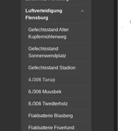
child
expand
menu
Luftverteidigung
child
Flensburg
menu
Gefechtsstand Alter
Kupfermühlenweg
Gefechtsstand
Sonnenwendplatz
Gefechtsstand Stadion
4./306 Tarup
6./306 Muusbek
8./306 Twedterholz
Flakbatterie Blasberg
Flakbatterie Fruerlund