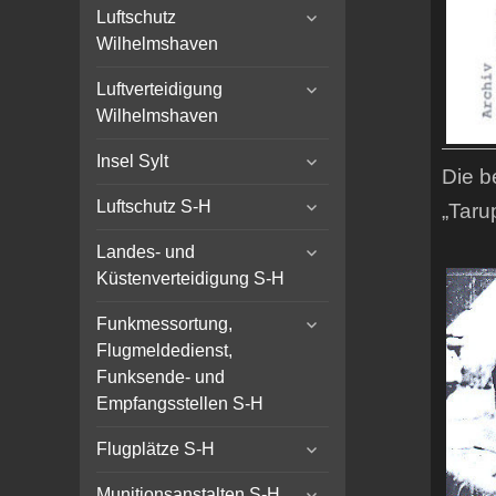
expand
menu
Luftschutz
child
Wilhelmshaven
menu
expand
Luftverteidigung
child
Wilhelmshaven
menu
expand
Insel Sylt
Die b
child
expand
menu
Luftschutz S-H
„Taru
child
expand
menu
Landes- und
child
Küstenverteidigung S-H
menu
expand
Funkmessortung,
child
Flugmeldedienst,
menu
Funksende- und
Empfangsstellen S-H
expand
Flugplätze S-H
child
expand
menu
Munitionsanstalten S-H