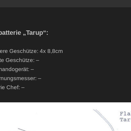
batterie „Tarup“:
re Geschütze: 4x 8,8cm
te Geschütze: –
andogerät: –
rnungsmesser: –
rie Chef: –