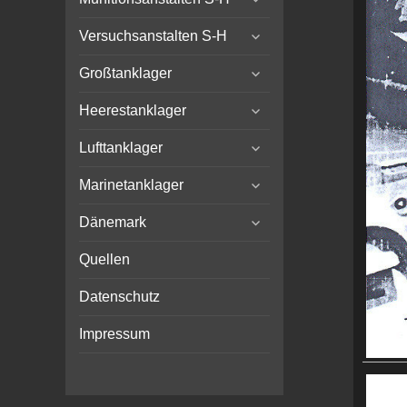
child
expand
menu
Versuchsanstalten S-H
child
expand
menu
Großtanklager
child
expand
menu
Heerestanklager
child
expand
menu
Lufttanklager
child
expand
menu
Marinetanklager
child
expand
menu
Dänemark
child
menu
Quellen
Datenschutz
Impressum