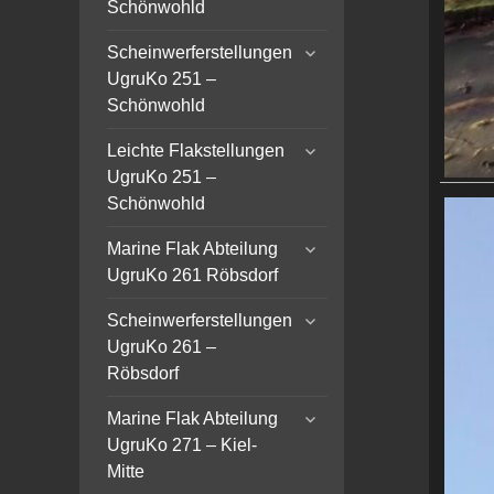
Schönwohld
expand
Scheinwerferstellungen
child
UgruKo 251 –
menu
Schönwohld
expand
Leichte Flakstellungen
child
UgruKo 251 –
menu
Schönwohld
expand
Marine Flak Abteilung
child
UgruKo 261 Röbsdorf
menu
expand
Scheinwerferstellungen
child
UgruKo 261 –
menu
Röbsdorf
expand
Marine Flak Abteilung
child
UgruKo 271 – Kiel-
menu
Mitte