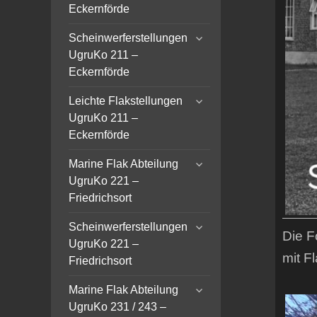
menu
Eckernförde
expand
Scheinwerferstellungen
child
UgruKo 211 –
menu
Eckernförde
expand
Leichte Flakstellungen
child
UgruKo 211 –
menu
Eckernförde
expand
Marine Flak Abteilung
child
UgruKo 221 –
menu
Friedrichsort
expand
Scheinwerferstellungen
Die F
child
UgruKo 221 –
menu
mit F
Friedrichsort
expand
Marine Flak Abteilung
child
UgruKo 231 / 243 –