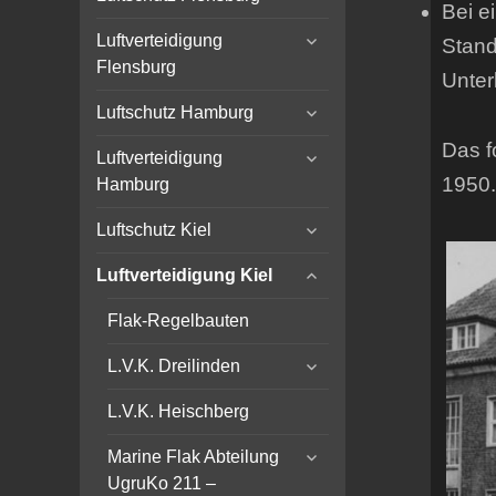
Bei e
child
expand
menu
Luftverteidigung
Stand
child
Flensburg
Unter
menu
expand
Luftschutz Hamburg
child
Das f
expand
menu
Luftverteidigung
child
1950.
Hamburg
menu
expand
Luftschutz Kiel
child
expand
menu
Luftverteidigung Kiel
child
menu
Flak-Regelbauten
expand
L.V.K. Dreilinden
child
menu
L.V.K. Heischberg
expand
Marine Flak Abteilung
child
UgruKo 211 –