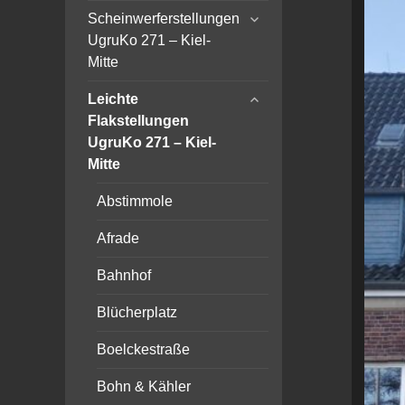
expand
Scheinwerferstellungen
child
UgruKo 271 – Kiel-
menu
Mitte
expand
Leichte
child
Flakstellungen
menu
UgruKo 271 – Kiel-
Mitte
Abstimmole
Afrade
Bahnhof
Blücherplatz
Boelckestraße
Bohn & Kähler