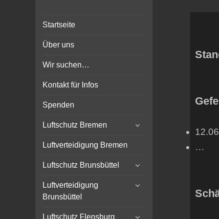
Bunker-Kiel.com
Bunker Kiel Flak Bremen
Startseite
Wilhelmshaven Flensburg
Rendsburg Luftschutz Stollen
Über uns
Scheinwerfer
Stan
Wir suchen…
Kontakt für Infos
Gefe
Spenden
expand
Luftschutz Bremen
12.06
child
menu
Luftverteidigung Bremen
…
expand
Luftschutz Brunsbüttel
child
expand
menu
Luftverteidigung
Schä
child
Brunsbüttel
menu
expand
Luftschutz Flensburg