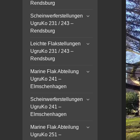
menu
Rendsburg
expand
Scheinwerferstellungen
child
UgruKo 231 / 243 –
menu
Rendsburg
expand
Leichte Flakstellungen
child
UgruKo 231 / 243 –
menu
Rendsburg
expand
Marine Flak Abteilung
child
UgruKo 241 –
menu
Elmschenhagen
expand
Scheinwerferstellungen
child
UgruKo 241 –
menu
Elmschenhagen
expand
Marine Flak Abteilung
child
UgruKo 251 –
menu