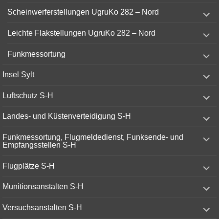
menu
expand
Scheinwerferstellungen UgruKo 282 – Nord
child
menu
expand
Leichte Flakstellungen UgruKo 282 – Nord
child
menu
expand
Funkmessortung
child
menu
expand
Insel Sylt
child
menu
expand
Luftschutz S-H
child
menu
expand
Landes- und Küstenverteidigung S-H
child
menu
expand
Funkmessortung, Flugmeldedienst, Funksende- und
child
Empfangsstellen S-H
menu
expand
Flugplätze S-H
child
menu
expand
Munitionsanstalten S-H
child
menu
expand
Versuchsanstalten S-H
child