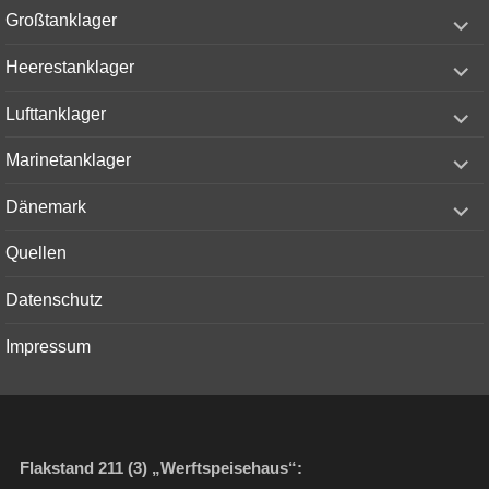
menu
expand
Großtanklager
child
menu
expand
Heerestanklager
child
menu
expand
Lufttanklager
child
menu
expand
Marinetanklager
child
menu
expand
Dänemark
child
menu
Quellen
Datenschutz
Impressum
Flakstand 211 (3) „Werftspeisehaus“: