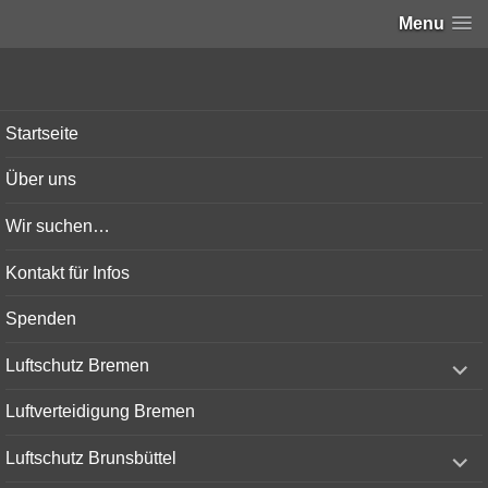
Menu
Bunker-Kiel.com
Startseite
Über uns
Wir suchen…
Kontakt für Infos
Spenden
expand
Luftschutz Bremen
child
menu
Luftverteidigung Bremen
expand
Luftschutz Brunsbüttel
child
menu