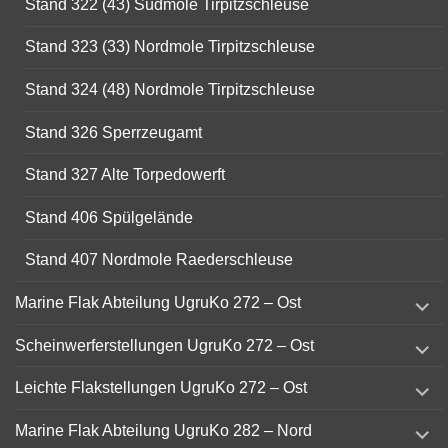
Stand 322 (43) Südmole Tirpitzschleuse
Stand 323 (33) Nordmole Tirpitzschleuse
Stand 324 (48) Nordmole Tirpitzschleuse
Stand 326 Sperrzeugamt
Stand 327 Alte Torpedowerft
Stand 406 Spülgelände
Stand 407 Nordmole Raederschleuse
expand
Marine Flak Abteilung UgruKo 272 – Ost
child
menu
expand
Scheinwerferstellungen UgruKo 272 – Ost
child
menu
expand
Leichte Flakstellungen UgruKo 272 – Ost
child
menu
expand
Marine Flak Abteilung UgruKo 282 – Nord
child