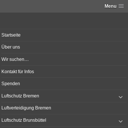
Menu
Bunker-Kiel.com
Startseite
Über uns
Wir suchen…
Kontakt für Infos
Spenden
expand
Luftschutz Bremen
child
menu
Luftverteidigung Bremen
expand
Luftschutz Brunsbüttel
child
menu