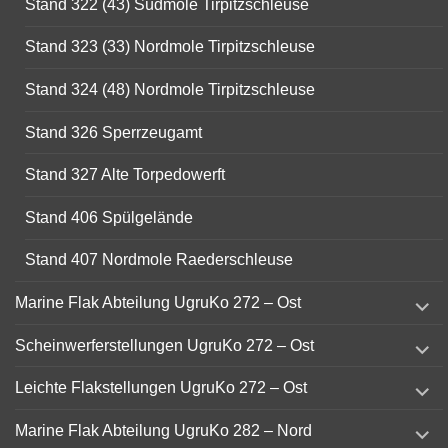
Stand 322 (43) Südmole Tirpitzschleuse
Stand 323 (33) Nordmole Tirpitzschleuse
Stand 324 (48) Nordmole Tirpitzschleuse
Stand 326 Sperrzeugamt
Stand 327 Alte Torpedowerft
Stand 406 Spülgelände
Stand 407 Nordmole Raederschleuse
expand
Marine Flak Abteilung UgruKo 272 – Ost
child
menu
expand
Scheinwerferstellungen UgruKo 272 – Ost
child
menu
expand
Leichte Flakstellungen UgruKo 272 – Ost
child
menu
expand
Marine Flak Abteilung UgruKo 282 – Nord
child