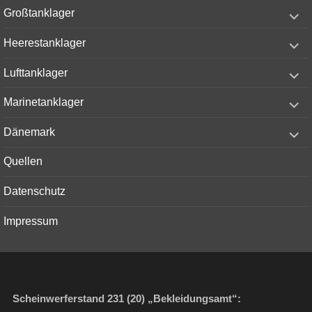
menu
expand
Großtanklager
child
menu
expand
Heerestanklager
child
menu
expand
Lufttanklager
child
menu
expand
Marinetanklager
child
menu
expand
Dänemark
child
menu
Quellen
Datenschutz
Impressum
Scheinwerferstand 231 (20) „Bekleidungsamt“: