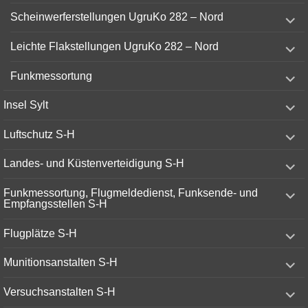
menu
expand
Scheinwerferstellungen UgruKo 282 – Nord
child
menu
expand
Leichte Flakstellungen UgruKo 282 – Nord
child
menu
expand
Funkmessortung
child
menu
expand
Insel Sylt
child
menu
expand
Luftschutz S-H
child
menu
expand
Landes- und Küstenverteidigung S-H
child
menu
expand
Funkmessortung, Flugmeldedienst, Funksende- und
child
Empfangsstellen S-H
menu
expand
Flugplätze S-H
child
menu
expand
Munitionsanstalten S-H
child
menu
expand
Versuchsanstalten S-H
child