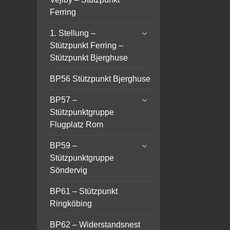
Ferring
expand
1. Stellung –
child
Stützpunkt Ferring –
menu
Stützpunkt Bjerghuse
BP56 Stützpunkt Bjerghuse
expand
BP57 –
child
Stützpunktgruppe
menu
Flugplatz Rom
expand
BP59 –
child
Stützpunktgruppe
menu
Söndervig
BP61 – Stützpunkt
Ringköbing
BP62 – Widerstandsnest