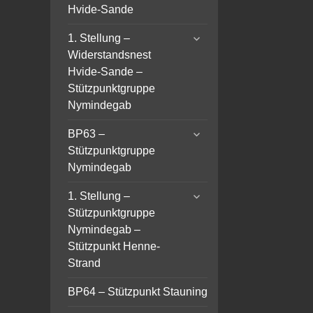
Hvide-Sande
expand
1. Stellung –
child
Widerstandsnest
menu
Hvide-Sande –
Stützpunktgruppe
Nymindegab
expand
BP63 –
child
Stützpunktgruppe
menu
Nymindegab
expand
1. Stellung –
child
Stützpunktgruppe
menu
Nymindegab –
Stützpunkt Henne-
Strand
BP64 – Stützpunkt Stauning