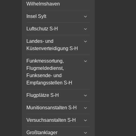
child
Wilhelmshaven
menu
expand
Insel Sylt
child
expand
menu
Luftschutz S-H
child
expand
menu
Landes- und
child
Küstenverteidigung S-H
menu
expand
Funkmessortung,
child
Flugmeldedienst,
menu
Funksende- und
Empfangsstellen S-H
expand
Flugplätze S-H
child
expand
menu
Munitionsanstalten S-H
child
expand
menu
Versuchsanstalten S-H
child
expand
menu
Großtanklager