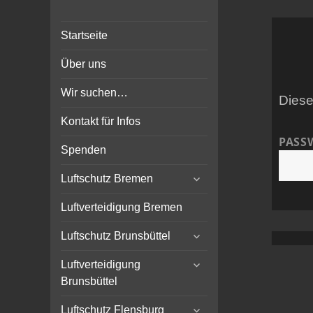
Bunker-Kiel.com
Bunker Kiel Flak Bremen
Startseite
Wilhelmshaven Flensburg
Rendsburg Luftschutz Stollen
Über uns
Scheinwerfer
Wir suchen…
Diese
Kontakt für Infos
PASS
Spenden
expand
Luftschutz Bremen
child
menu
Luftverteidigung Bremen
expand
Luftschutz Brunsbüttel
child
expand
menu
Luftverteidigung
child
Brunsbüttel
menu
expand
Luftschutz Flensburg