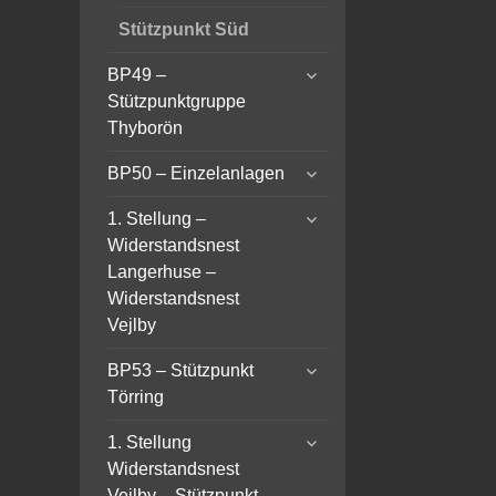
Stützpunkt Süd
expand
BP49 –
child
Stützpunktgruppe
menu
Thyborön
expand
BP50 – Einzelanlagen
child
expand
menu
1. Stellung –
child
Widerstandsnest
menu
Langerhuse –
Widerstandsnest
Vejlby
expand
BP53 – Stützpunkt
child
Törring
menu
expand
1. Stellung
child
Widerstandsnest
menu
Vejlby – Stützpunkt