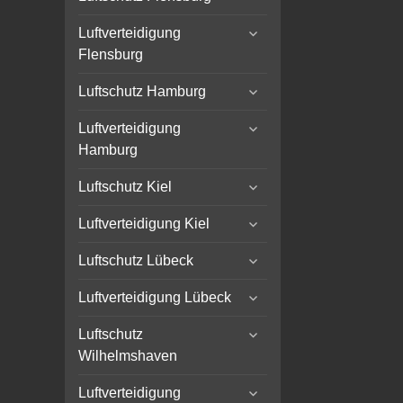
child
expand
menu
Luftverteidigung
child
Flensburg
menu
expand
Luftschutz Hamburg
child
expand
menu
Luftverteidigung
child
Hamburg
menu
expand
Luftschutz Kiel
child
expand
menu
Luftverteidigung Kiel
child
expand
menu
Luftschutz Lübeck
child
expand
menu
Luftverteidigung Lübeck
child
expand
menu
Luftschutz
child
Wilhelmshaven
menu
expand
Luftverteidigung