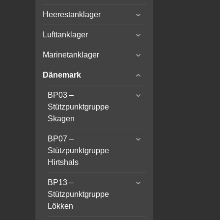
child
expand
menu
Heerestanklager
child
expand
menu
Lufttanklager
child
expand
menu
Marinetanklager
child
expand
menu
Dänemark
child
expand
menu
BP03 –
child
Stützpunktgruppe
menu
Skagen
expand
BP07 –
child
Stützpunktgruppe
menu
Hirtshals
expand
BP13 –
child
Stützpunktgruppe
menu
Lökken