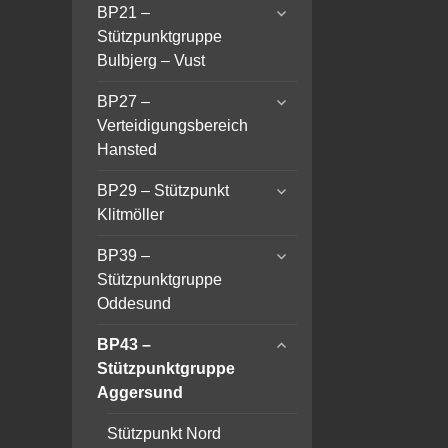
expand
BP21 –
child
Stützpunktgruppe
menu
Bulbjerg – Vust
expand
BP27 –
child
Verteidigungsbereich
menu
Hansted
expand
BP29 – Stützpunkt
child
Klitmöller
menu
expand
BP39 –
child
Stützpunktgruppe
menu
Oddesund
expand
BP43 –
child
Stützpunktgruppe
menu
Aggersund
Stützpunkt Nord