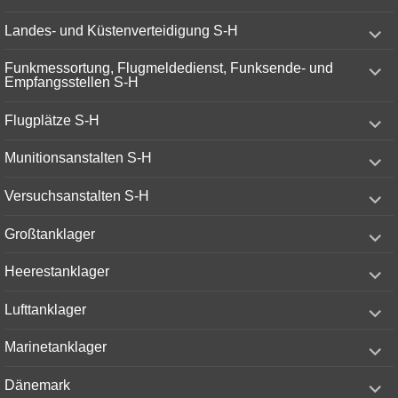
menu
expand
Landes- und Küstenverteidigung S-H
child
menu
expand
Funkmessortung, Flugmeldedienst, Funksende- und
child
Empfangsstellen S-H
menu
expand
Flugplätze S-H
child
menu
expand
Munitionsanstalten S-H
child
menu
expand
Versuchsanstalten S-H
child
menu
expand
Großtanklager
child
menu
expand
Heerestanklager
child
menu
expand
Lufttanklager
child
menu
expand
Marinetanklager
child
menu
expand
Dänemark
child