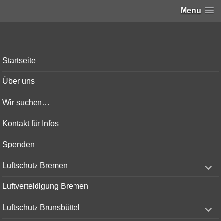
Menu
Bunker-Kiel.com
Startseite
Über uns
Wir suchen…
Kontakt für Infos
Spenden
expand
Luftschutz Bremen
child
menu
Luftverteidigung Bremen
expand
Luftschutz Brunsbüttel
child
menu