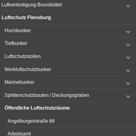
expand
Luftverteidigung Brunsbüttel
child
menu
Luftschutz Flensburg
expand
Hochbunker
child
menu
expand
Tiefbunker
child
menu
expand
Luftschutzstollen
child
menu
expand
Werkluftschutzbunker
child
menu
expand
Marinebunker
child
menu
expand
Splitterschutzbauten / Deckungsgräben
child
menu
Öffentliche Luftschutzräume
Angelburgerstraße 66
Arbeitsamt