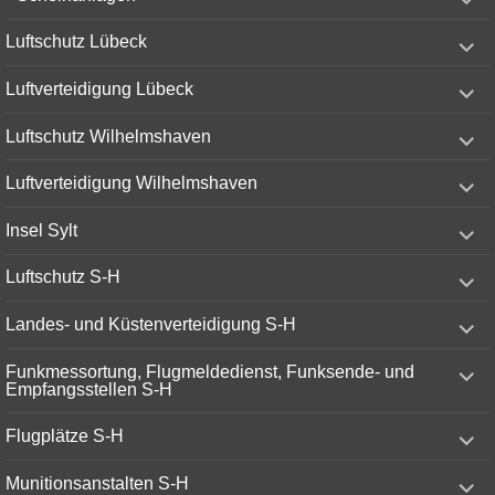
child
menu
expand
Luftschutz Lübeck
child
menu
expand
Luftverteidigung Lübeck
child
menu
expand
Luftschutz Wilhelmshaven
child
menu
expand
Luftverteidigung Wilhelmshaven
child
menu
expand
Insel Sylt
child
menu
expand
Luftschutz S-H
child
menu
expand
Landes- und Küstenverteidigung S-H
child
menu
expand
Funkmessortung, Flugmeldedienst, Funksende- und
child
Empfangsstellen S-H
menu
expand
Flugplätze S-H
child
menu
expand
Munitionsanstalten S-H
child