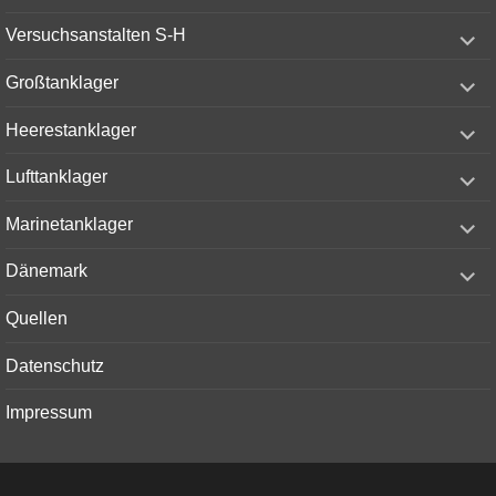
menu
expand
Versuchsanstalten S-H
child
menu
expand
Großtanklager
child
menu
expand
Heerestanklager
child
menu
expand
Lufttanklager
child
menu
expand
Marinetanklager
child
menu
expand
Dänemark
child
menu
Quellen
Datenschutz
Impressum