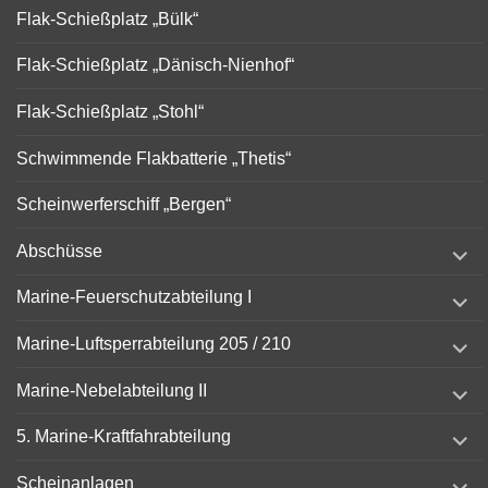
Flak-Schießplatz „Bülk“
Flak-Schießplatz „Dänisch-Nienhof“
Flak-Schießplatz „Stohl“
Schwimmende Flakbatterie „Thetis“
Scheinwerferschiff „Bergen“
expand
Abschüsse
child
menu
expand
Marine-Feuerschutzabteilung I
child
menu
expand
Marine-Luftsperrabteilung 205 / 210
child
menu
expand
Marine-Nebelabteilung II
child
menu
expand
5. Marine-Kraftfahrabteilung
child
menu
expand
Scheinanlagen