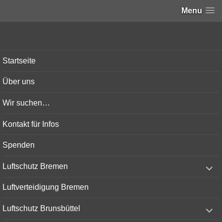
Menu
Bunker-Kiel.com
Startseite
Über uns
Wir suchen…
Kontakt für Infos
Spenden
expand
Luftschutz Bremen
child
menu
Luftverteidigung Bremen
expand
Luftschutz Brunsbüttel
child
menu