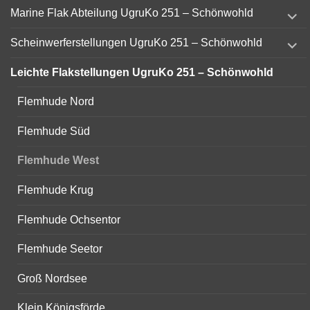
expand
Marine Flak Abteilung UgruKo 251 – Schönwohld
child
menu
expand
Scheinwerferstellungen UgruKo 251 – Schönwohld
child
menu
Leichte Flakstellungen UgruKo 251 – Schönwohld
Flemhude Nord
Flemhude Süd
Flemhude West
Flemhude Krug
Flemhude Ochsentor
Flemhude Seetor
Groß Nordsee
Klein Königsförde