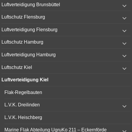
expand
Luftverteidigung Brunsbüttel
child
menu
expand
Luftschutz Flensburg
child
menu
expand
Luftverteidigung Flensburg
child
menu
expand
Luftschutz Hamburg
child
menu
expand
Luftverteidigung Hamburg
child
menu
expand
Luftschutz Kiel
child
menu
Luftverteidigung Kiel
Flak-Regelbauten
expand
L.V.K. Dreilinden
child
menu
L.V.K. Heischberg
expand
Marine Flak Abteilung UgruKo 211 – Eckernförde