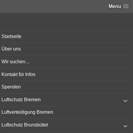
Menu
Bunker-Kiel.com
Startseite
Über uns
Wir suchen…
Kontakt für Infos
Spenden
expand
Luftschutz Bremen
child
menu
Luftverteidigung Bremen
expand
Luftschutz Brunsbüttel
child
menu