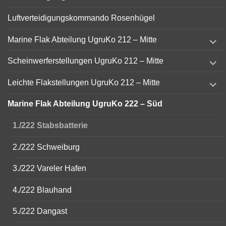
Luftverteidigungskommando Rosenhügel
expand
Marine Flak Abteilung UgruKo 212 – Mitte
child
menu
expand
Scheinwerferstellungen UgruKo 212 – Mitte
child
menu
expand
Leichte Flakstellungen UgruKo 212 – Mitte
child
menu
Marine Flak Abteilung UgruKo 222 – Süd
1./222 Stabsbatterie
2./222 Schweiburg
3./222 Vareler Hafen
4./222 Blauhand
5./222 Dangast