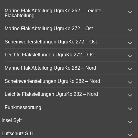
menu
expand
Marine Flak Abteilung UgruKo 262 – Leichte
child
Flakabteilung
menu
expand
Marine Flak Abteilung UgruKo 272 – Ost
child
menu
expand
Scheinwerferstellungen UgruKo 272 – Ost
child
menu
expand
Leichte Flakstellungen UgruKo 272 – Ost
child
menu
expand
Marine Flak Abteilung UgruKo 282 – Nord
child
menu
expand
Scheinwerferstellungen UgruKo 282 – Nord
child
menu
expand
Leichte Flakstellungen UgruKo 282 – Nord
child
menu
expand
Funkmessortung
child
menu
expand
Insel Sylt
child
menu
expand
Luftschutz S-H
child