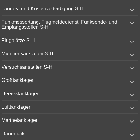
menu
expand
Landes- und Küstenverteidigung S-H
child
menu
expand
Funkmessortung, Flugmeldedienst, Funksende- und
child
Empfangsstellen S-H
menu
expand
Flugplätze S-H
child
menu
expand
Munitionsanstalten S-H
child
menu
expand
Versuchsanstalten S-H
child
menu
expand
Großtanklager
child
menu
expand
Heerestanklager
child
menu
expand
Lufttanklager
child
menu
expand
Marinetanklager
child
menu
expand
Dänemark
child