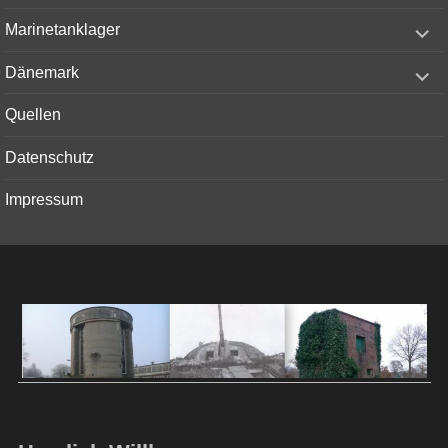
menu
expand
Marinetanklager
child
menu
expand
Dänemark
child
menu
Quellen
Datenschutz
Impressum