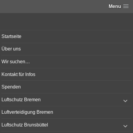
Menu
Bunker-Kiel.com
Startseite
Über uns
Wir suchen…
Kontakt für Infos
Spenden
expand
Luftschutz Bremen
child
menu
Luftverteidigung Bremen
expand
Luftschutz Brunsbüttel
child
menu