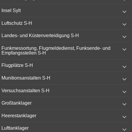
child
menu
expand
Insel Sylt
child
menu
expand
Luftschutz S-H
child
menu
expand
Landes- und Küstenverteidigung S-H
child
menu
expand
Funkmessortung, Flugmeldedienst, Funksende- und
child
Empfangsstellen S-H
menu
expand
Flugplätze S-H
child
menu
expand
Munitionsanstalten S-H
child
menu
expand
Versuchsanstalten S-H
child
menu
expand
Großtanklager
child
menu
expand
Heerestanklager
child
menu
expand
Lufttanklager
child