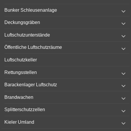
menu
expand
Bunker Schleusenanlage
child
menu
expand
Deckungsgräben
child
menu
expand
Luftschutzunterstände
child
menu
expand
Öffentliche Luftschutzräume
child
menu
Luftschutzkeller
expand
Rettungsstellen
child
menu
expand
Barackenlager Luftschutz
child
menu
expand
Brandwachen
child
menu
expand
Splitterschutzzellen
child
menu
expand
Kieler Umland
child
menu