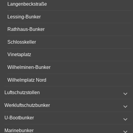
Langenbeckstraße
Lessing-Bunker
Rathhaus-Bunker
Schlosskeller
Vinetaplatz
Wilhelminen-Bunker
Wilhelmplatz Nord
expand
Luftschutzstollen
child
menu
expand
Werkluftschutzbunker
child
menu
expand
U-Bootbunker
child
menu
expand
Marinebunker
child