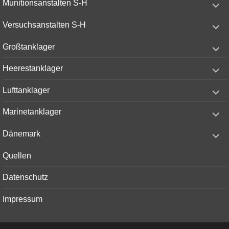
Munitionsanstalten S-H
child
menu
expand
Versuchsanstalten S-H
child
menu
expand
Großtanklager
child
menu
expand
Heerestanklager
child
menu
expand
Lufttanklager
child
menu
expand
Marinetanklager
child
menu
expand
Dänemark
child
menu
Quellen
Datenschutz
Impressum