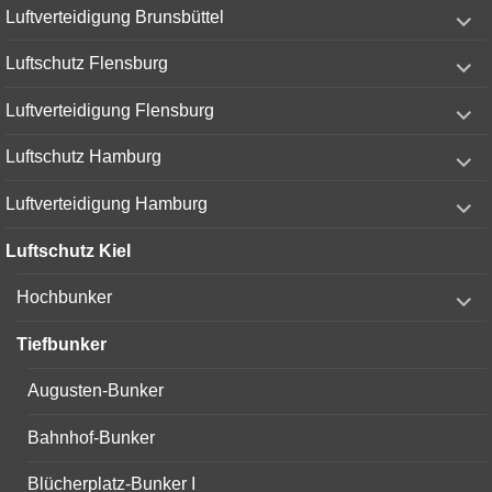
expand
Luftverteidigung Brunsbüttel
child
menu
expand
Luftschutz Flensburg
child
menu
expand
Luftverteidigung Flensburg
child
menu
expand
Luftschutz Hamburg
child
menu
expand
Luftverteidigung Hamburg
child
menu
Luftschutz Kiel
expand
Hochbunker
child
menu
Tiefbunker
Augusten-Bunker
Bahnhof-Bunker
Blücherplatz-Bunker I