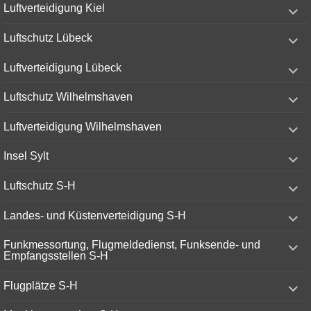
expand
Luftverteidigung Kiel
child
menu
expand
Luftschutz Lübeck
child
menu
expand
Luftverteidigung Lübeck
child
menu
expand
Luftschutz Wilhelmshaven
child
menu
expand
Luftverteidigung Wilhelmshaven
child
menu
expand
Insel Sylt
child
menu
expand
Luftschutz S-H
child
menu
expand
Landes- und Küstenverteidigung S-H
child
menu
expand
Funkmessortung, Flugmeldedienst, Funksende- und
child
Empfangsstellen S-H
menu
expand
Flugplätze S-H
child
menu
expand