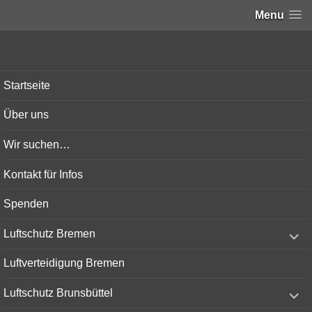
Menu
Bunker-Kiel.com
Startseite
Über uns
Wir suchen…
Kontakt für Infos
Spenden
expand
Luftschutz Bremen
child
menu
Luftverteidigung Bremen
expand
Luftschutz Brunsbüttel
child
menu