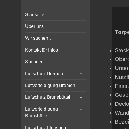
Bunker-Kiel.com
Bunker Kiel Flak Bremen
Startseite
Wilhelmshaven Flensburg
Rendsburg Luftschutz Stollen
Über uns
Scheinwerfer
Torpe
Wir suchen…
Stock
Kontakt für Infos
Ober
Spenden
Unter
expand
Luftschutz Bremen
Nutzf
child
menu
Fass
Luftverteidigung Bremen
Gespr
expand
Luftschutz Brunsbüttel
child
Decke
expand
menu
Luftverteidigung
Wands
child
Brunsbüttel
menu
Bezei
expand
Luftschutz Flensburg