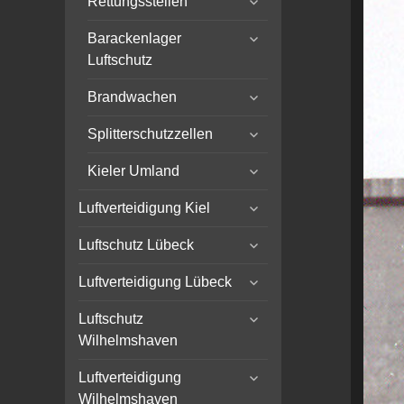
Rettungsstellen
child
expand
menu
Barackenlager
child
Luftschutz
menu
expand
Brandwachen
child
expand
menu
Splitterschutzzellen
child
expand
menu
Kieler Umland
child
expand
menu
Luftverteidigung Kiel
child
expand
menu
Luftschutz Lübeck
child
expand
menu
Luftverteidigung Lübeck
child
expand
menu
Luftschutz
child
Wilhelmshaven
menu
expand
Luftverteidigung
child
Wilhelmshaven