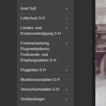
menu
expand
Insel Sylt
child
expand
menu
Luftschutz S-H
child
expand
menu
Landes- und
child
Küstenverteidigung S-H
menu
expand
Funkmessortung,
child
Flugmeldedienst,
menu
Funksende- und
Empfangsstellen S-H
expand
Flugplätze S-H
child
expand
menu
Munitionsanstalten S-H
child
expand
menu
Versuchsanstalten S-H
child
expand
menu
Großtanklager
child