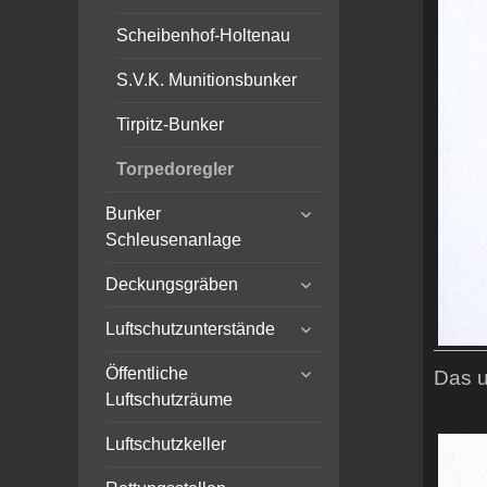
Scheibenhof-Holtenau
S.V.K. Munitionsbunker
Tirpitz-Bunker
Torpedoregler
expand
Bunker
child
Schleusenanlage
menu
expand
Deckungsgräben
child
expand
menu
Luftschutzunterstände
child
expand
menu
Öffentliche
Das u
child
Luftschutzräume
menu
Luftschutzkeller
expand