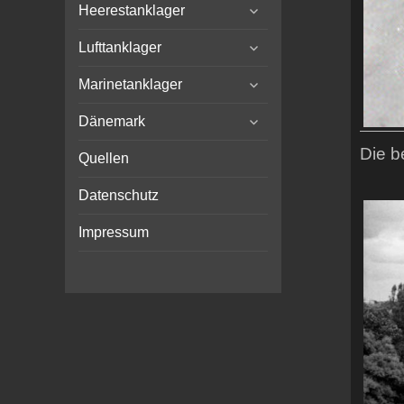
expand
menu
Heerestanklager
child
expand
menu
Lufttanklager
child
expand
menu
Marinetanklager
child
expand
menu
Dänemark
child
Die b
menu
Quellen
Datenschutz
Impressum