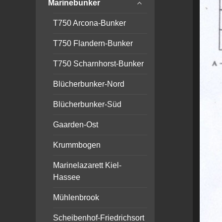
expand
menu
Marinebunker
child
menu
T750 Arcona-Bunker
T750 Flandern-Bunker
T750 Scharnhorst-Bunker
Blücherbunker-Nord
Blücherbunker-Süd
Gaarden-Ost
Krummbogen
Marinelazarett Kiel-
Hassee
Mühlenbrook
Scheibenhof-Friedrichsort