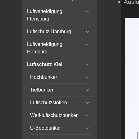
Ausfü
child
expand
menu
Luftverteidigung
child
Flensburg
menu
expand
Luftschutz Hamburg
child
expand
menu
Luftverteidigung
child
Hamburg
menu
expand
Luftschutz Kiel
child
expand
menu
Hochbunker
child
expand
menu
Tiefbunker
child
expand
menu
Luftschutzstollen
child
expand
menu
Werkluftschutzbunker
child
expand
menu
U-Bootbunker
child