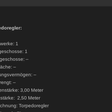
doregler:
werke: 1
geschosse: 1
geschosse: –
läche: –
ungsvermögen: –
engt: –
nstärke: 3,00 Meter
tärke: 2,50 Meter
chnung: Torpedoregler