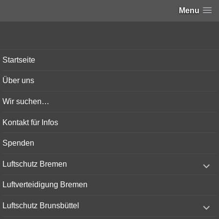
Menu
Bunker-Kiel.com
Startseite
Über uns
Wir suchen…
Kontakt für Infos
Spenden
expand
Luftschutz Bremen
child
menu
Luftverteidigung Bremen
expand
Luftschutz Brunsbüttel
child
menu