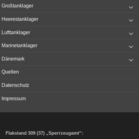
menu
expand
Großtanklager
child
menu
expand
Heerestanklager
child
menu
expand
Lufttanklager
child
menu
expand
Marinetanklager
child
menu
expand
Dänemark
child
menu
Quellen
Datenschutz
Impressum
Flakstand 309 (37) „Sperrzeugamt“: