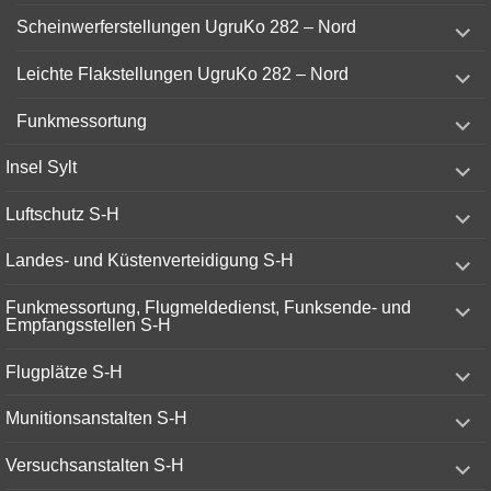
menu
expand
Scheinwerferstellungen UgruKo 282 – Nord
child
menu
expand
Leichte Flakstellungen UgruKo 282 – Nord
child
menu
expand
Funkmessortung
child
menu
expand
Insel Sylt
child
menu
expand
Luftschutz S-H
child
menu
expand
Landes- und Küstenverteidigung S-H
child
menu
expand
Funkmessortung, Flugmeldedienst, Funksende- und
child
Empfangsstellen S-H
menu
expand
Flugplätze S-H
child
menu
expand
Munitionsanstalten S-H
child
menu
expand
Versuchsanstalten S-H
child