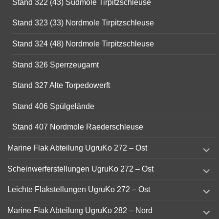
Stand 322 (43) Südmole Tirpitzschleuse
Stand 323 (33) Nordmole Tirpitzschleuse
Stand 324 (48) Nordmole Tirpitzschleuse
Stand 326 Sperrzeugamt
Stand 327 Alte Torpedowerft
Stand 406 Spülgelände
Stand 407 Nordmole Raederschleuse
expand
Marine Flak Abteilung UgruKo 272 – Ost
child
menu
expand
Scheinwerferstellungen UgruKo 272 – Ost
child
menu
expand
Leichte Flakstellungen UgruKo 272 – Ost
child
menu
expand
Marine Flak Abteilung UgruKo 282 – Nord
child