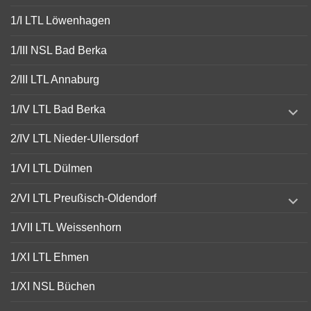
1/I LTL Löwenhagen
1/III NSL Bad Berka
2/III LTL Annaburg
expand
1/IV LTL Bad Berka
child
menu
2/IV LTL Nieder-Ullersdorf
1/VI LTL Dülmen
expand
2/VI LTL Preußisch-Oldendorf
child
menu
1/VII LTL Weissenhorn
1/XI LTL Ehmen
1/XI NSL Büchen