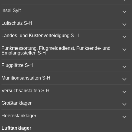
child
menu
expand
Insel Sylt
child
menu
expand
Luftschutz S-H
child
menu
expand
Landes- und Küstenverteidigung S-H
child
menu
expand
Funkmessortung, Flugmeldedienst, Funksende- und
child
Empfangsstellen S-H
menu
expand
Flugplätze S-H
child
menu
expand
Munitionsanstalten S-H
child
menu
expand
Versuchsanstalten S-H
child
menu
expand
Großtanklager
child
menu
expand
Heerestanklager
child
menu
Lufttanklager