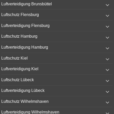
expand
Luftverteidigung Brunsbüttel
child
menu
expand
Luftschutz Flensburg
child
menu
expand
Luftverteidigung Flensburg
child
menu
expand
Luftschutz Hamburg
child
menu
expand
Luftverteidigung Hamburg
child
menu
expand
Luftschutz Kiel
child
menu
expand
Luftverteidigung Kiel
child
menu
expand
Luftschutz Lübeck
child
menu
expand
Luftverteidigung Lübeck
child
menu
expand
Luftschutz Wilhelmshaven
child
menu
expand
Luftverteidigung Wilhelmshaven