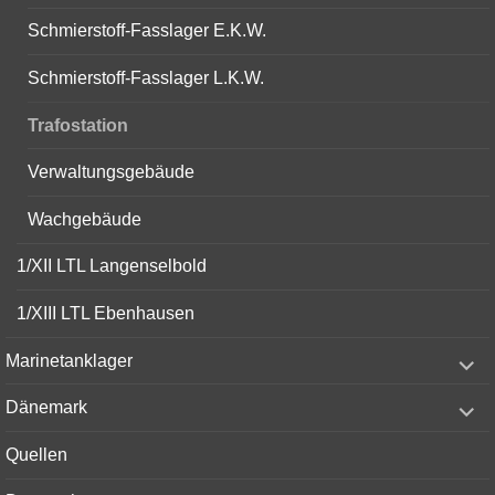
Schmierstoff-Fasslager E.K.W.
Schmierstoff-Fasslager L.K.W.
Trafostation
Verwaltungsgebäude
Wachgebäude
1/XII LTL Langenselbold
1/XIII LTL Ebenhausen
expand
Marinetanklager
child
menu
expand
Dänemark
child
menu
Quellen