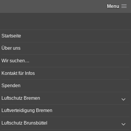
Menu
Bunker-Kiel.com
Startseite
Über uns
Wir suchen…
Kontakt für Infos
Spenden
expand
Luftschutz Bremen
child
menu
Luftverteidigung Bremen
expand
Luftschutz Brunsbüttel
child
menu