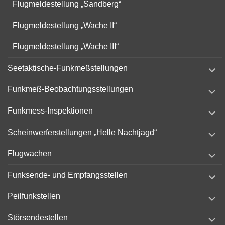
Flugmeldestellung „Sandberg“
Flugmeldestellung „Wache II“
Flugmeldestellung „Wache III“
expand
Seetaktische-Funkmeßstellungen
child
menu
expand
Funkmeß-Beobachtungsstellungen
child
menu
expand
Funkmess-Inspektionen
child
menu
expand
Scheinwerferstellungen „Helle Nachtjagd“
child
menu
expand
Flugwachen
child
menu
expand
Funksende- und Empfangsstellen
child
menu
expand
Peilfunkstellen
child
menu
expand
Störsendestellen
child