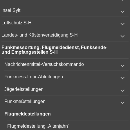
child
menu
expand
Insel Sylt
child
menu
expand
Luftschutz S-H
child
menu
expand
Landes- und Küstenverteidigung S-H
child
menu
Funkmessortung, Flugmeldedienst, Funksende-
und Empfangsstellen S-H
expand
Nachrichtenmittel-Versuchskommando
child
menu
expand
Funkmess-Lehr-Abteilungen
child
menu
expand
Jägerleitstellungen
child
menu
expand
Funkmeßstellungen
child
menu
Flugmeldestellungen
Flugmeldestellung „Altenjahn“