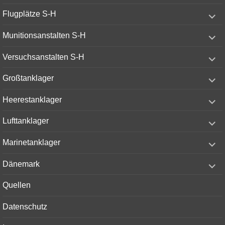
menu
expand
Flugplätze S-H
child
menu
expand
Munitionsanstalten S-H
child
menu
expand
Versuchsanstalten S-H
child
menu
expand
Großtanklager
child
menu
expand
Heerestanklager
child
menu
expand
Lufttanklager
child
menu
expand
Marinetanklager
child
menu
expand
Dänemark
child
menu
Quellen
Datenschutz