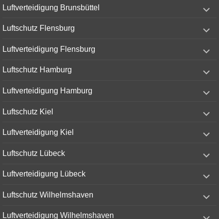
expand
Luftverteidigung Brunsbüttel
child
menu
expand
Luftschutz Flensburg
child
menu
expand
Luftverteidigung Flensburg
child
menu
expand
Luftschutz Hamburg
child
menu
expand
Luftverteidigung Hamburg
child
menu
expand
Luftschutz Kiel
child
menu
expand
Luftverteidigung Kiel
child
menu
expand
Luftschutz Lübeck
child
menu
expand
Luftverteidigung Lübeck
child
menu
expand
Luftschutz Wilhelmshaven
child
menu
expand
Luftverteidigung Wilhelmshaven