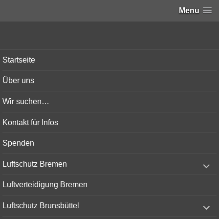
Menu
Bunker-Kiel.com
Startseite
Über uns
Wir suchen…
Kontakt für Infos
Spenden
expand
Luftschutz Bremen
child
menu
Luftverteidigung Bremen
expand
Luftschutz Brunsbüttel
child
menu