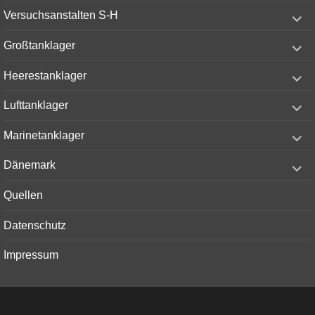
menu
expand
Versuchsanstalten S-H
child
menu
expand
Großtanklager
child
menu
expand
Heerestanklager
child
menu
expand
Lufttanklager
child
menu
expand
Marinetanklager
child
menu
expand
Dänemark
child
menu
Quellen
Datenschutz
Impressum