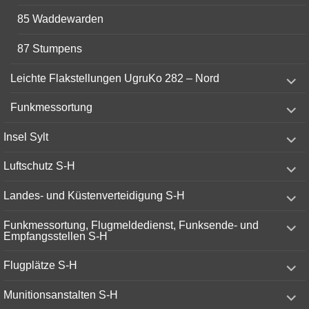
85 Waddewarden
87 Stumpens
expand
Leichte Flakstellungen UgruKo 282 – Nord
child
menu
expand
Funkmessortung
child
menu
expand
Insel Sylt
child
menu
expand
Luftschutz S-H
child
menu
expand
Landes- und Küstenverteidigung S-H
child
menu
expand
Funkmessortung, Flugmeldedienst, Funksende- und
child
Empfangsstellen S-H
menu
expand
Flugplätze S-H
child
menu
expand
Munitionsanstalten S-H
child