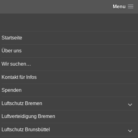
Menu
Bunker-Kiel.com
Startseite
Über uns
Wir suchen…
Kontakt für Infos
Spenden
expand
Luftschutz Bremen
child
menu
Luftverteidigung Bremen
expand
Luftschutz Brunsbüttel
child
menu