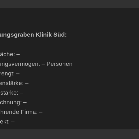
ungsgraben Klinik Süd:
läche: –
ungsvermögen: – Personen
engt: –
enstärke: –
tärke: –
ichnung: –
hrende Firma: –
tekt: –