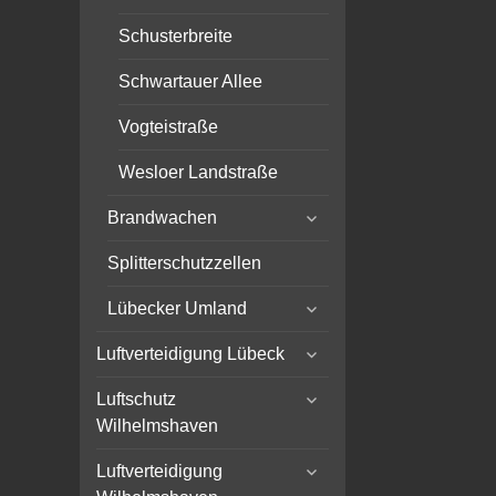
Schusterbreite
Schwartauer Allee
Vogteistraße
Wesloer Landstraße
expand
Brandwachen
child
menu
Splitterschutzzellen
expand
Lübecker Umland
child
expand
menu
Luftverteidigung Lübeck
child
expand
menu
Luftschutz
child
Wilhelmshaven
menu
expand
Luftverteidigung
child