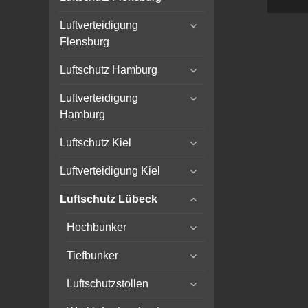
child
expand
menu
Luftverteidigung
child
Flensburg
menu
expand
Luftschutz Hamburg
child
expand
menu
Luftverteidigung
child
Hamburg
menu
expand
Luftschutz Kiel
child
expand
menu
Luftverteidigung Kiel
child
expand
menu
Luftschutz Lübeck
child
expand
menu
Hochbunker
child
expand
menu
Tiefbunker
child
expand
menu
Luftschutzstollen
child