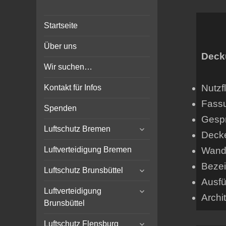
Bunker-Kiel.com
Bunker Kiel Flak Bremen
Startseite
Wilhelmshaven Flensburg
Rendsburg Luftschutz Stollen
Über uns
Scheinwerfer
Deck
Wir suchen…
Nutzf
Kontakt für Infos
Fass
Spenden
Gespr
expand
Luftschutz Bremen
Deck
child
menu
Wands
Luftverteidigung Bremen
Beze
expand
Luftschutz Brunsbüttel
child
Ausfü
expand
menu
Luftverteidigung
Archi
child
Brunsbüttel
menu
expand
Luftschutz Flensburg