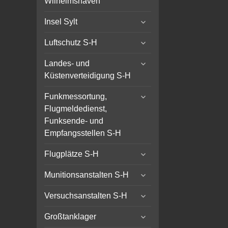
Wilhelmshaven
menu
expand
Insel Sylt
child
expand
menu
Luftschutz S-H
child
expand
menu
Landes- und
child
Küstenverteidigung S-H
menu
expand
Funkmessortung,
child
Flugmeldedienst,
menu
Funksende- und
Empfangsstellen S-H
expand
Flugplätze S-H
child
expand
menu
Munitionsanstalten S-H
child
expand
menu
Versuchsanstalten S-H
child
expand
menu
Großtanklager
child