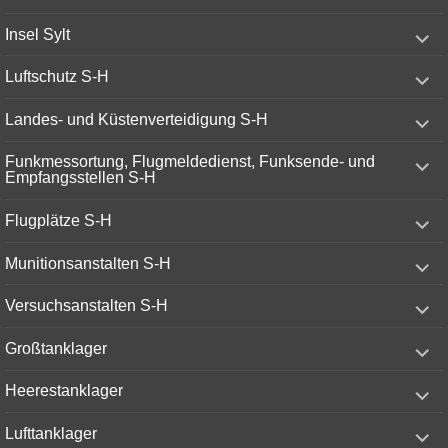
menu
expand
Insel Sylt
child
menu
expand
Luftschutz S-H
child
menu
expand
Landes- und Küstenverteidigung S-H
child
menu
expand
Funkmessortung, Flugmeldedienst, Funksende- und
child
Empfangsstellen S-H
menu
expand
Flugplätze S-H
child
menu
expand
Munitionsanstalten S-H
child
menu
expand
Versuchsanstalten S-H
child
menu
expand
Großtanklager
child
menu
expand
Heerestanklager
child
menu
expand
Lufttanklager
child