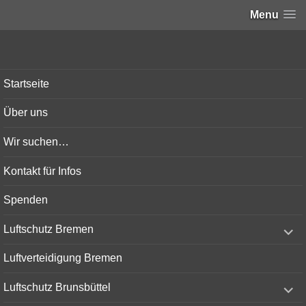
Menu
Bunker-Kiel.com
Startseite
Über uns
Wir suchen…
Kontakt für Infos
Spenden
expand
Luftschutz Bremen
child
menu
Luftverteidigung Bremen
expand
Luftschutz Brunsbüttel
child
menu