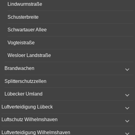
Lindwurmstraße
Schusterbreite
Schwartauer Allee
Vogteistraße
Wesloer Landstraße
expand
Brandwachen
child
menu
Splitterschutzzellen
expand
Lübecker Umland
child
menu
expand
Luftverteidigung Lübeck
child
menu
expand
Luftschutz Wilhelmshaven
child
menu
expand
Luftverteidigung Wilhelmshaven
child