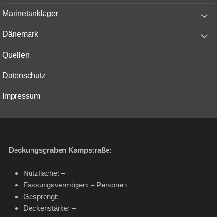
menu
expand
Marinetanklager
child
menu
expand
Dänemark
child
menu
Quellen
Datenschutz
Impressum
Deckungsgraben Kampstraße:
Nutzfläche: –
Fassungsvermögen: – Personen
Gesprengt: –
Deckenstärke: –