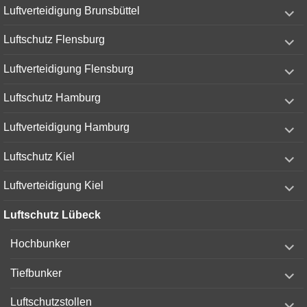
expand
Luftverteidigung Brunsbüttel
child
menu
expand
Luftschutz Flensburg
child
menu
expand
Luftverteidigung Flensburg
child
menu
expand
Luftschutz Hamburg
child
menu
expand
Luftverteidigung Hamburg
child
menu
expand
Luftschutz Kiel
child
menu
expand
Luftverteidigung Kiel
child
menu
Luftschutz Lübeck
expand
Hochbunker
child
menu
expand
Tiefbunker
child
menu
expand
Luftschutzstollen