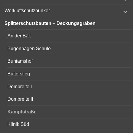
child
menu
expand
Werkluftschutzbunker
child
menu
Splitterschutzbauten – Deckungsgräben
An der Bäk
Bugenhagen Schule
Buniamshof
Butterstieg
Dombreite I
Dombreite II
Kampfstraße
Klinik Süd