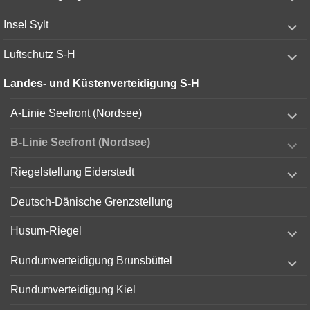
child
menu
expand
Insel Sylt
child
menu
expand
Luftschutz S-H
child
menu
Landes- und Küstenverteidigung S-H
expand
A-Linie Seefront (Nordsee)
child
menu
expand
B-Linie Seefront (Nordsee)
child
menu
expand
Riegelstellung Eiderstedt
child
menu
Deutsch-Dänische Grenzstellung
expand
Husum-Riegel
child
menu
expand
Rundumverteidigung Brunsbüttel
child
menu
Rundumverteidigung Kiel