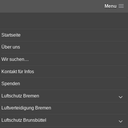
Menu
Bunker-Kiel.com
Startseite
Über uns
Wir suchen…
Kontakt für Infos
Spenden
expand
Luftschutz Bremen
child
menu
Luftverteidigung Bremen
expand
Luftschutz Brunsbüttel
child
menu