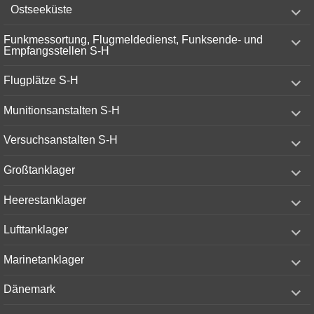
expand
Ostseeküste
child
menu
expand
Funkmessortung, Flugmeldedienst, Funksende- und
child
Empfangsstellen S-H
menu
expand
Flugplätze S-H
child
menu
expand
Munitionsanstalten S-H
child
menu
expand
Versuchsanstalten S-H
child
menu
expand
Großtanklager
child
menu
expand
Heerestanklager
child
menu
expand
Lufttanklager
child
menu
expand
Marinetanklager
child
menu
expand
Dänemark
child
menu