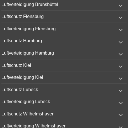
expand
Luftverteidigung Brunsbüttel
child
menu
expand
Luftschutz Flensburg
child
menu
expand
Luftverteidigung Flensburg
child
menu
expand
Luftschutz Hamburg
child
menu
expand
Luftverteidigung Hamburg
child
menu
expand
Luftschutz Kiel
child
menu
expand
Luftverteidigung Kiel
child
menu
expand
Luftschutz Lübeck
child
menu
expand
Luftverteidigung Lübeck
child
menu
expand
Luftschutz Wilhelmshaven
child
menu
expand
Luftverteidigung Wilhelmshaven