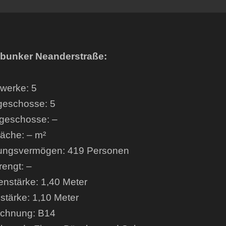
bunker Neanderstraße:
werke: 5
geschosse: 5
geschosse: –
läche: – m²
ungsvermögen: 419 Personen
engt: –
enstärke: 1,40 Meter
tärke: 1,10 Meter
ichnung: B14