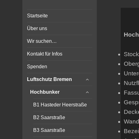
Bunker-Kiel.com
Bunker Kiel Flak Bremen
Startseite
Wilhelmshaven Flensburg
Rendsburg Luftschutz Stollen
Über uns
Scheinwerfer
Hoch
Wir suchen…
Stock
Kontakt für Infos
Ober
Spenden
Unter
expand
Luftschutz Bremen
Nutzf
child
expand
menu
Fass
Hochbunker
child
Gespr
menu
B1 Hasteder Heerstraße
Deck
B2 Saarstraße
Wands
B3 Saarstraße
Beze