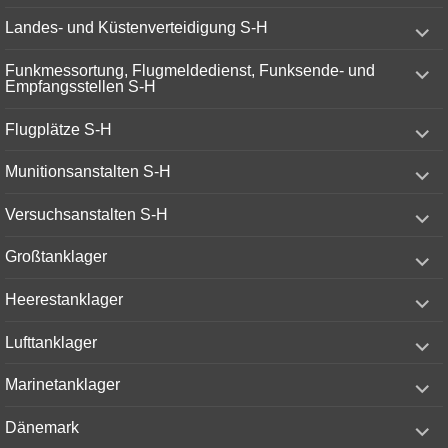
menu
expand
Landes- und Küstenverteidigung S-H
child
menu
expand
Funkmessortung, Flugmeldedienst, Funksende- und
child
Empfangsstellen S-H
menu
expand
Flugplätze S-H
child
menu
expand
Munitionsanstalten S-H
child
menu
expand
Versuchsanstalten S-H
child
menu
expand
Großtanklager
child
menu
expand
Heerestanklager
child
menu
expand
Lufttanklager
child
menu
expand
Marinetanklager
child
menu
expand
Dänemark
child