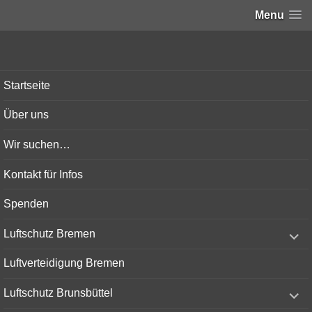
Menu
Bunker-Kiel.com
Startseite
Über uns
Wir suchen…
Kontakt für Infos
Spenden
expand
Luftschutz Bremen
child
menu
Luftverteidigung Bremen
expand
Luftschutz Brunsbüttel
child
menu