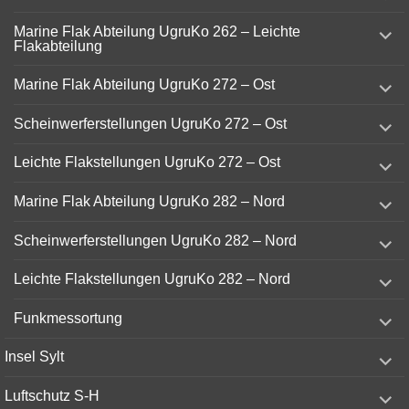
menu
expand
Marine Flak Abteilung UgruKo 262 – Leichte
child
Flakabteilung
menu
expand
Marine Flak Abteilung UgruKo 272 – Ost
child
menu
expand
Scheinwerferstellungen UgruKo 272 – Ost
child
menu
expand
Leichte Flakstellungen UgruKo 272 – Ost
child
menu
expand
Marine Flak Abteilung UgruKo 282 – Nord
child
menu
expand
Scheinwerferstellungen UgruKo 282 – Nord
child
menu
expand
Leichte Flakstellungen UgruKo 282 – Nord
child
menu
expand
Funkmessortung
child
menu
expand
Insel Sylt
child
menu
expand
Luftschutz S-H
child