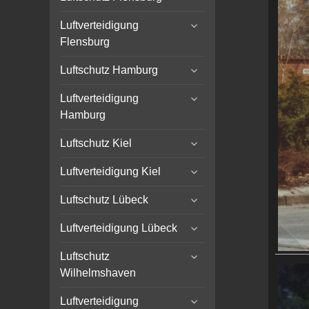
child
expand
menu
Luftverteidigung
child
Flensburg
menu
expand
Luftschutz Hamburg
child
expand
menu
Luftverteidigung
child
Hamburg
menu
expand
Luftschutz Kiel
child
expand
menu
Luftverteidigung Kiel
child
expand
menu
Luftschutz Lübeck
child
expand
menu
Luftverteidigung Lübeck
child
expand
menu
Luftschutz
child
Wilhelmshaven
menu
expand
Luftverteidigung