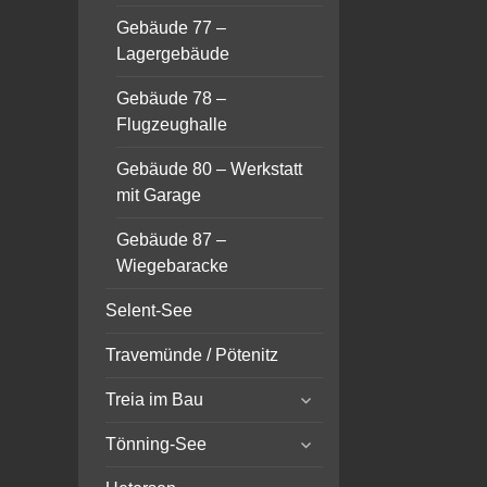
Gebäude 77 –
Lagergebäude
Gebäude 78 –
Flugzeughalle
Gebäude 80 – Werkstatt
mit Garage
Gebäude 87 –
Wiegebaracke
Selent-See
Travemünde / Pötenitz
expand
Treia im Bau
child
expand
menu
Tönning-See
child
expand
menu