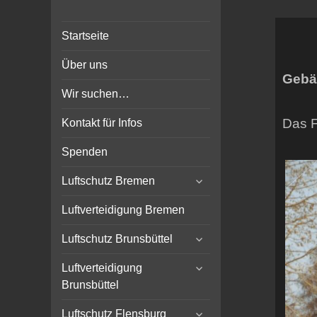
Bunker-Kiel.com
Bunker Kiel Flak Bremen
Startseite
Wilhelmshaven Flensburg
Rendsburg Luftschutz Stollen
Über uns
Scheinwerfer
Gebä
Wir suchen…
Das F
Kontakt für Infos
Spenden
expand
Luftschutz Bremen
child
menu
Luftverteidigung Bremen
expand
Luftschutz Brunsbüttel
child
expand
menu
Luftverteidigung
child
Brunsbüttel
menu
expand
Luftschutz Flensburg