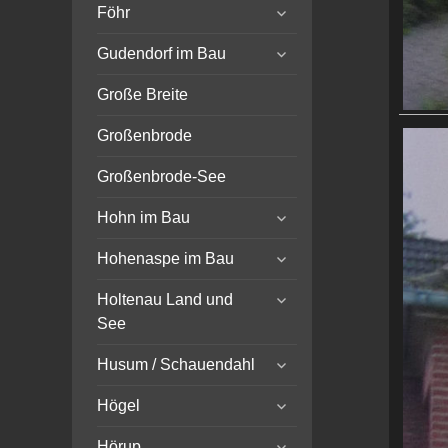
expand
Föhr
child
expand
menu
Gudendorf im Bau
child
menu
Große Breite
Großenbrode
Großenbrode-See
expand
Hohn im Bau
child
expand
menu
Hohenaspe im Bau
child
expand
menu
Holtenau Land und
child
See
menu
expand
Husum / Schauendahl
child
expand
menu
Högel
child
expand
menu
Hörup