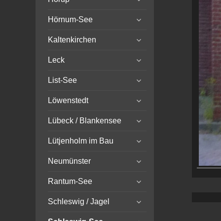
child
expand
menu
Hörnum-See
child
expand
menu
Kaltenkirchen
child
expand
menu
Leck
child
expand
menu
List-See
child
expand
menu
Löwenstedt
child
expand
menu
Lübeck / Blankensee
child
expand
menu
Lütjenholm im Bau
child
expand
menu
Neumünster
child
expand
menu
Rantum-See
child
expand
menu
Schleswig / Jagel
child
expand
menu