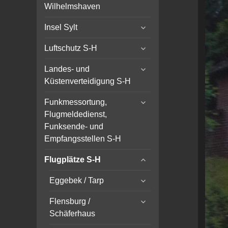
child
Wilhelmshaven
menu
expand
Insel Sylt
child
expand
menu
Luftschutz S-H
child
expand
menu
Landes- und
child
Küstenverteidigung S-H
menu
expand
Funkmessortung,
child
Flugmeldedienst,
menu
Funksende- und
Empfangsstellen S-H
expand
Flugplätze S-H
child
expand
menu
Eggebek / Tarp
child
expand
menu
Flensburg /
child
Schäferhaus
menu