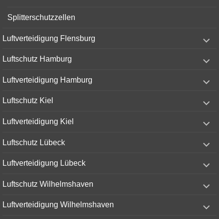
Splitterschutzzellen
expand
Luftverteidigung Flensburg
child
menu
expand
Luftschutz Hamburg
child
menu
expand
Luftverteidigung Hamburg
child
menu
expand
Luftschutz Kiel
child
menu
expand
Luftverteidigung Kiel
child
menu
expand
Luftschutz Lübeck
child
menu
expand
Luftverteidigung Lübeck
child
menu
expand
Luftschutz Wilhelmshaven
child
menu
expand
Luftverteidigung Wilhelmshaven
child
menu