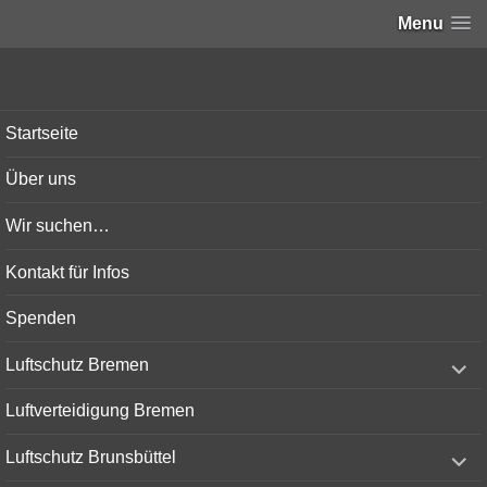
Menu
Bunker-Kiel.com
Startseite
Über uns
Wir suchen…
Kontakt für Infos
Spenden
expand
Luftschutz Bremen
child
menu
Luftverteidigung Bremen
expand
Luftschutz Brunsbüttel
child
menu