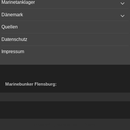
Marinetanklager
child
menu
expand
Dänemark
child
menu
Quellen
Datenschutz
Impressum
Marinebunker Flensburg:
Powered by
Vertical Menu Theme