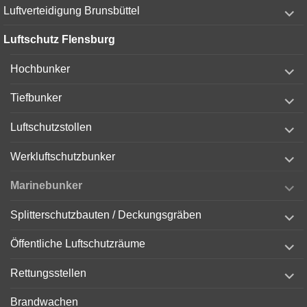
expand
Luftverteidigung Brunsbüttel
child
menu
Luftschutz Flensburg
expand
Hochbunker
child
menu
expand
Tiefbunker
child
menu
expand
Luftschutzstollen
child
menu
expand
Werkluftschutzbunker
child
menu
expand
Marinebunker
child
menu
expand
Splitterschutzbauten / Deckungsgräben
child
menu
expand
Öffentliche Luftschutzräume
child
menu
expand
Rettungsstellen
child
menu
Brandwachen