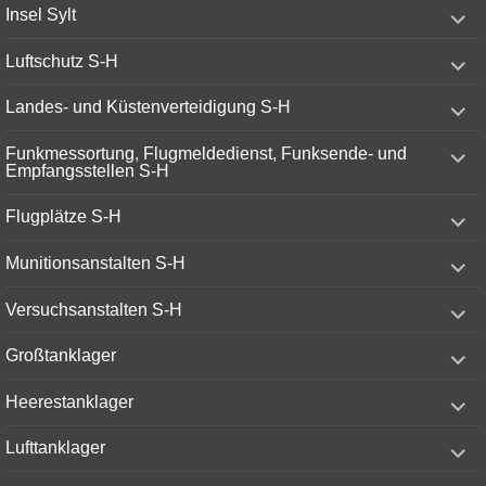
expand
Insel Sylt
child
menu
expand
Luftschutz S-H
child
menu
expand
Landes- und Küstenverteidigung S-H
child
menu
expand
Funkmessortung, Flugmeldedienst, Funksende- und
child
Empfangsstellen S-H
menu
expand
Flugplätze S-H
child
menu
expand
Munitionsanstalten S-H
child
menu
expand
Versuchsanstalten S-H
child
menu
expand
Großtanklager
child
menu
expand
Heerestanklager
child
menu
expand
Lufttanklager
child
menu
expand