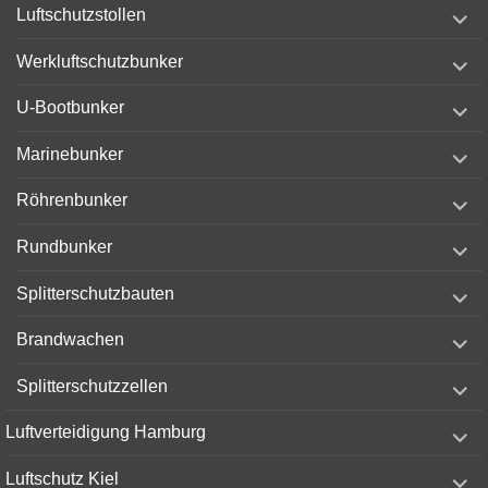
expand
Luftschutzstollen
child
menu
expand
Werkluftschutzbunker
child
menu
expand
U-Bootbunker
child
menu
expand
Marinebunker
child
menu
expand
Röhrenbunker
child
menu
expand
Rundbunker
child
menu
expand
Splitterschutzbauten
child
menu
expand
Brandwachen
child
menu
expand
Splitterschutzzellen
child
menu
expand
Luftverteidigung Hamburg
child
menu
expand
Luftschutz Kiel
child