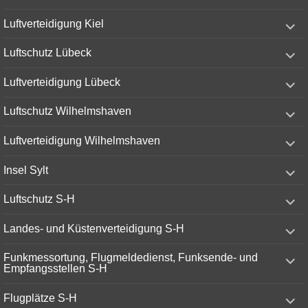
menu
expand
Luftverteidigung Kiel
child
menu
expand
Luftschutz Lübeck
child
menu
expand
Luftverteidigung Lübeck
child
menu
expand
Luftschutz Wilhelmshaven
child
menu
expand
Luftverteidigung Wilhelmshaven
child
menu
expand
Insel Sylt
child
menu
expand
Luftschutz S-H
child
menu
expand
Landes- und Küstenverteidigung S-H
child
menu
expand
Funkmessortung, Flugmeldedienst, Funksende- und
child
Empfangsstellen S-H
menu
expand
Flugplätze S-H
child