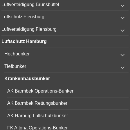
expand
Luftverteidigung Brunsbüttel
child
menu
expand
Luftschutz Flensburg
child
menu
expand
Luftverteidigung Flensburg
child
menu
Luftschutz Hamburg
expand
Hochbunker
child
menu
expand
Tiefbunker
child
menu
Krankenhausbunker
AK Barmbek Operations-Bunker
AK Barmbek Rettungsbunker
AK Harburg Luftschutzbunker
FK Altona Operations-Bunker