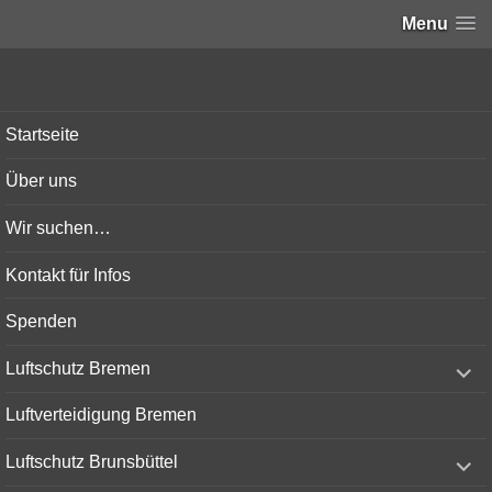
Menu
Bunker-Kiel.com
Startseite
Über uns
Wir suchen…
Kontakt für Infos
Spenden
expand
Luftschutz Bremen
child
menu
Luftverteidigung Bremen
expand
Luftschutz Brunsbüttel
child
menu