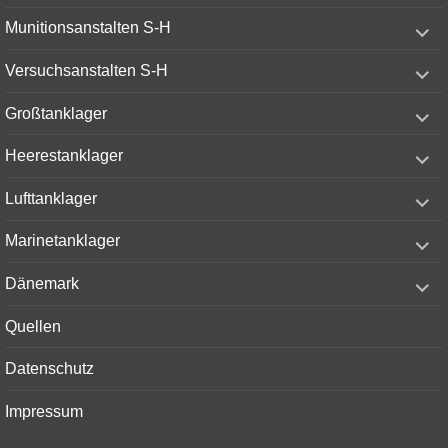
menu
expand
Munitionsanstalten S-H
child
menu
expand
Versuchsanstalten S-H
child
menu
expand
Großtanklager
child
menu
expand
Heerestanklager
child
menu
expand
Lufttanklager
child
menu
expand
Marinetanklager
child
menu
expand
Dänemark
child
menu
Quellen
Datenschutz
Impressum