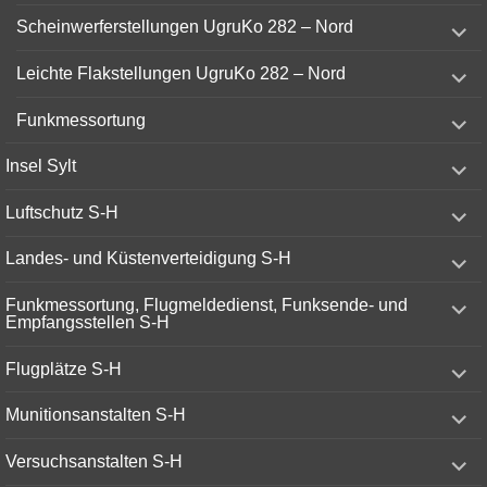
menu
expand
Scheinwerferstellungen UgruKo 282 – Nord
child
menu
expand
Leichte Flakstellungen UgruKo 282 – Nord
child
menu
expand
Funkmessortung
child
menu
expand
Insel Sylt
child
menu
expand
Luftschutz S-H
child
menu
expand
Landes- und Küstenverteidigung S-H
child
menu
expand
Funkmessortung, Flugmeldedienst, Funksende- und
child
Empfangsstellen S-H
menu
expand
Flugplätze S-H
child
menu
expand
Munitionsanstalten S-H
child
menu
expand
Versuchsanstalten S-H
child