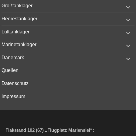
menu
expand
Großtanklager
child
menu
expand
Heerestanklager
child
menu
expand
Lufttanklager
child
menu
expand
Marinetanklager
child
menu
expand
Dänemark
child
menu
Quellen
Datenschutz
Impressum
Flakstand 102 (67) „Flugplatz Mariensiel“: