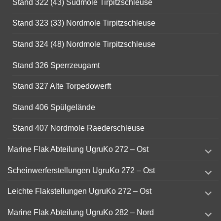
Stand 322 (43) Südmole Tirpitzschleuse
Stand 323 (33) Nordmole Tirpitzschleuse
Stand 324 (48) Nordmole Tirpitzschleuse
Stand 326 Sperrzeugamt
Stand 327 Alte Torpedowerft
Stand 406 Spülgelände
Stand 407 Nordmole Raederschleuse
expand
Marine Flak Abteilung UgruKo 272 – Ost
child
menu
expand
Scheinwerferstellungen UgruKo 272 – Ost
child
menu
expand
Leichte Flakstellungen UgruKo 272 – Ost
child
menu
expand
Marine Flak Abteilung UgruKo 282 – Nord
child