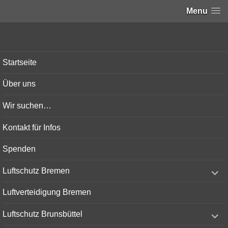
Menu
Bunker-Kiel.com
Startseite
Über uns
Wir suchen…
Kontakt für Infos
Spenden
expand
Luftschutz Bremen
child
menu
Luftverteidigung Bremen
expand
Luftschutz Brunsbüttel
child
menu