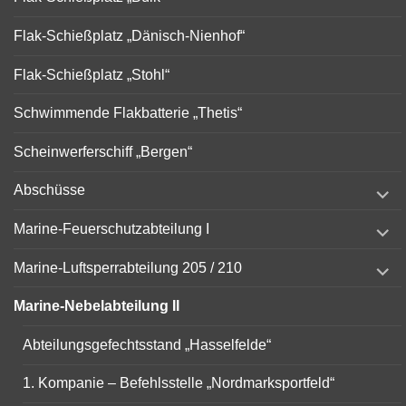
Flak-Schießplatz „Dänisch-Nienhof“
Flak-Schießplatz „Stohl“
Schwimmende Flakbatterie „Thetis“
Scheinwerferschiff „Bergen“
expand
Abschüsse
child
menu
expand
Marine-Feuerschutzabteilung I
child
menu
expand
Marine-Luftsperrabteilung 205 / 210
child
menu
Marine-Nebelabteilung II
Abteilungsgefechtsstand „Hasselfelde“
1. Kompanie – Befehlsstelle „Nordmarksportfeld“