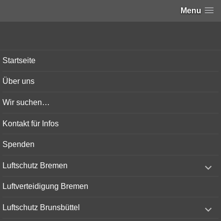
Menu
Bunker-Kiel.com
Startseite
Über uns
Wir suchen…
Kontakt für Infos
Spenden
expand
Luftschutz Bremen
child
menu
Luftverteidigung Bremen
expand
Luftschutz Brunsbüttel
child
menu