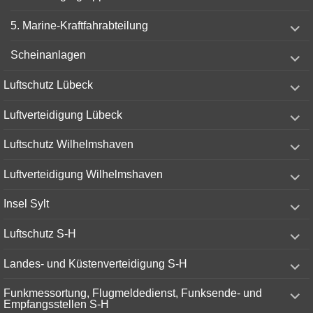
expand
5. Marine-Kraftfahrabteilung
child
menu
expand
Scheinanlagen
child
menu
expand
Luftschutz Lübeck
child
menu
expand
Luftverteidigung Lübeck
child
menu
expand
Luftschutz Wilhelmshaven
child
menu
expand
Luftverteidigung Wilhelmshaven
child
menu
expand
Insel Sylt
child
menu
expand
Luftschutz S-H
child
menu
expand
Landes- und Küstenverteidigung S-H
child
menu
expand
Funkmessortung, Flugmeldedienst, Funksende- und
child
Empfangsstellen S-H
menu