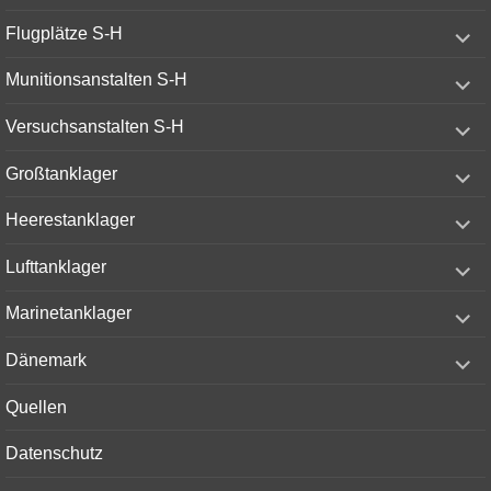
expand
Flugplätze S-H
child
menu
expand
Munitionsanstalten S-H
child
menu
expand
Versuchsanstalten S-H
child
menu
expand
Großtanklager
child
menu
expand
Heerestanklager
child
menu
expand
Lufttanklager
child
menu
expand
Marinetanklager
child
menu
expand
Dänemark
child
menu
Quellen
Datenschutz