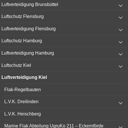
expand
Luftverteidigung Brunsbüttel
child
menu
expand
Luftschutz Flensburg
child
menu
expand
Luftverteidigung Flensburg
child
menu
expand
Luftschutz Hamburg
child
menu
expand
Luftverteidigung Hamburg
child
menu
expand
Luftschutz Kiel
child
menu
Luftverteidigung Kiel
Flak-Regelbauten
expand
L.V.K. Dreilinden
child
menu
L.V.K. Heischberg
expand
Marine Flak Abteilung UgruKo 211 – Eckernförde