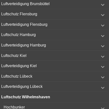
expand
Luftverteidigung Brunsbüttel
child
menu
expand
Luftschutz Flensburg
child
menu
expand
Luftverteidigung Flensburg
child
menu
expand
Luftschutz Hamburg
child
menu
expand
Luftverteidigung Hamburg
child
menu
expand
Luftschutz Kiel
child
menu
expand
Luftverteidigung Kiel
child
menu
expand
Luftschutz Lübeck
child
menu
expand
Luftverteidigung Lübeck
child
menu
Luftschutz Wilhelmshaven
expand
Hochbunker