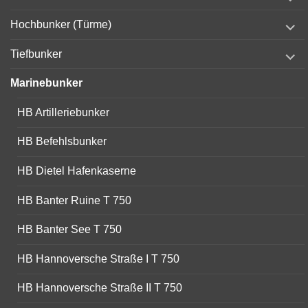
child
menu
expand
Hochbunker (Türme)
child
menu
expand
Tiefbunker
child
menu
Marinebunker
HB Artilleriebunker
HB Befehlsbunker
HB Dietel Hafenkaserne
HB Banter Ruine T 750
HB Banter See T 750
HB Hannoversche Straße I T 750
HB Hannoversche Straße II T 750