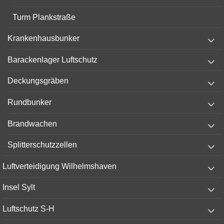
Turm Plankstraße
expand
Krankenhausbunker
child
menu
expand
Barackenlager Luftschutz
child
menu
expand
Deckungsgräben
child
menu
expand
Rundbunker
child
menu
expand
Brandwachen
child
menu
expand
Splitterschutzzellen
child
menu
expand
Luftverteidigung Wilhelmshaven
child
menu
expand
Insel Sylt
child
menu
expand
Luftschutz S-H
child
menu