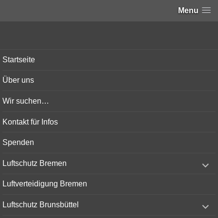
Menu
Bunker-Kiel.com
Startseite
Über uns
Wir suchen…
Kontakt für Infos
Spenden
expand
Luftschutz Bremen
child
menu
Luftverteidigung Bremen
expand
Luftschutz Brunsbüttel
child
menu