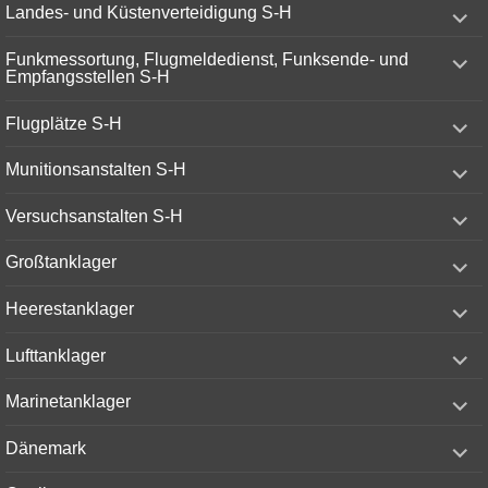
expand
Landes- und Küstenverteidigung S-H
child
menu
expand
Funkmessortung, Flugmeldedienst, Funksende- und
child
Empfangsstellen S-H
menu
expand
Flugplätze S-H
child
menu
expand
Munitionsanstalten S-H
child
menu
expand
Versuchsanstalten S-H
child
menu
expand
Großtanklager
child
menu
expand
Heerestanklager
child
menu
expand
Lufttanklager
child
menu
expand
Marinetanklager
child
menu
expand
Dänemark
child
menu