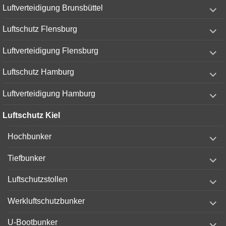
expand
Luftverteidigung Brunsbüttel
child
menu
expand
Luftschutz Flensburg
child
menu
expand
Luftverteidigung Flensburg
child
menu
expand
Luftschutz Hamburg
child
menu
expand
Luftverteidigung Hamburg
child
menu
Luftschutz Kiel
expand
Hochbunker
child
menu
expand
Tiefbunker
child
menu
expand
Luftschutzstollen
child
menu
expand
Werkluftschutzbunker
child
menu
expand
U-Bootbunker