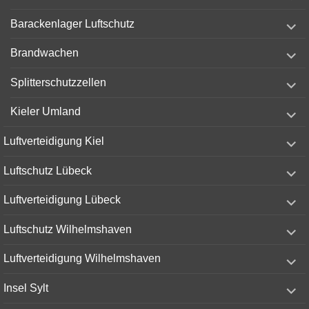
menu
expand
Barackenlager Luftschutz
child
menu
expand
Brandwachen
child
menu
expand
Splitterschutzzellen
child
menu
expand
Kieler Umland
child
menu
expand
Luftverteidigung Kiel
child
menu
expand
Luftschutz Lübeck
child
menu
expand
Luftverteidigung Lübeck
child
menu
expand
Luftschutz Wilhelmshaven
child
menu
expand
Luftverteidigung Wilhelmshaven
child
menu
expand
Insel Sylt
child
menu