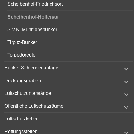
Scheibenhof-Friedrichsort
Scheibenhof-Holtenau
S.V.K. Munitionsbunker
Tirpitz-Bunker
Torpedoregler
expand
Bunker Schleusenanlage
child
menu
expand
Deckungsgräben
child
menu
expand
Luftschutzunterstände
child
menu
expand
Öffentliche Luftschutzräume
child
menu
Luftschutzkeller
expand
Rettungsstellen
child