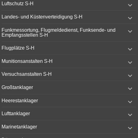
expand
Luftschutz S-H
child
menu
expand
Landes- und Küstenverteidigung S-H
child
menu
expand
Funkmessortung, Flugmeldedienst, Funksende- und
child
Empfangsstellen S-H
menu
expand
Flugplätze S-H
child
menu
expand
Munitionsanstalten S-H
child
menu
expand
Versuchsanstalten S-H
child
menu
expand
Großtanklager
child
menu
expand
Heerestanklager
child
menu
expand
Lufttanklager
child
menu
expand
Marinetanklager
child
menu
expand