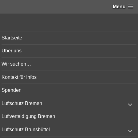
Menu
Bunker-Kiel.com
Startseite
Über uns
Wir suchen…
Kontakt für Infos
Spenden
expand
Luftschutz Bremen
child
menu
Luftverteidigung Bremen
expand
Luftschutz Brunsbüttel
child
menu