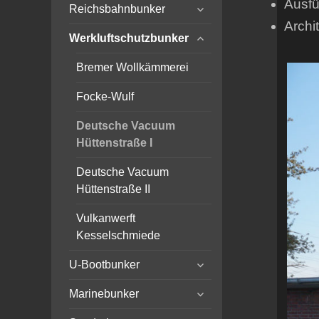
Ausfü
expand
menu
Reichsbahnbunker
child
Archi
expand
menu
Werkluftschutzbunker
child
menu
Bremer Wollkämmerei
Focke-Wulf
Deutsche Vacuum
Hüttenstraße I
Deutsche Vacuum
Hüttenstraße II
Vulkanwerft
Kesselschmiede
expand
U-Bootbunker
child
expand
menu
Marinebunker
child