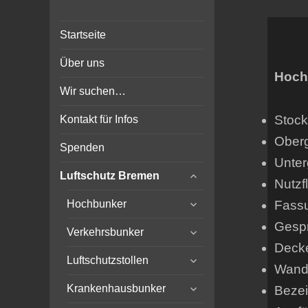
Bunker-Kiel.com
Bunker Kiel Flak Bremen
Startseite
Wilhelmshaven Flensburg
Rendsburg Luftschutz Stollen
Über uns
Scheinwerfer
Hoch
Wir suchen…
Stoc
Kontakt für Infos
Ober
Spenden
Unte
expand
Luftschutz Bremen
Nutzf
child
expand
menu
Fass
Hochbunker
child
Gesp
expand
menu
Verkehrsbunker
child
Deck
expand
menu
Luftschutzstollen
Wand
child
expand
menu
Krankenhausbunker
Beze
child