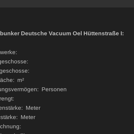
bunker Deutsche Vacuum Oel Hüttenstraße I:
kwerke:
geschosse:
rgeschosse:
läche: m²
ungsvermögen: Personen
rengt:
enstärke: Meter
stärke: Meter
ichnung: