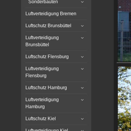
expand
menu
Sonderbauten
child
menu
Luftverteidigung Bremen
expand
Luftschutz Brunsbüttel
child
expand
menu
Luftverteidigung
child
Brunsbüttel
menu
expand
Luftschutz Flensburg
child
expand
menu
Luftverteidigung
child
Flensburg
menu
expand
Luftschutz Hamburg
child
expand
menu
Luftverteidigung
child
Hamburg
menu
expand
Luftschutz Kiel
child
expand
menu
Luftverteidigung Kiel