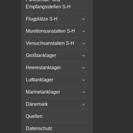
Empfangsstellen S-H
expand
Flugplätze S-H
child
expand
menu
Munitionsanstalten S-H
child
expand
menu
Versuchsanstalten S-H
child
expand
menu
Großtanklager
child
expand
menu
Heerestanklager
child
expand
menu
Lufttanklager
child
expand
menu
Marinetanklager
child
expand
menu
Dänemark
child
menu
Quellen
Datenschutz