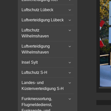
child
expand
menu
Luftschutz Lübeck
child
expand
menu
Luftverteidigung Lübeck
child
expand
menu
Luftschutz
child
Wilhelmshaven
menu
expand
Luftverteidigung
child
Wilhelmshaven
menu
expand
Insel Sylt
child
expand
menu
Luftschutz S-H
child
expand
menu
Landes- und
child
Küstenverteidigung S-H
menu
expand
Funkmessortung,
child
Flugmeldedienst,
menu
Funksende- und