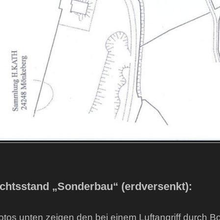
chtsstand „Sonderbau“ (erdversenkt):
otos unten zeigen den bei einem Luftangriff durch Bo