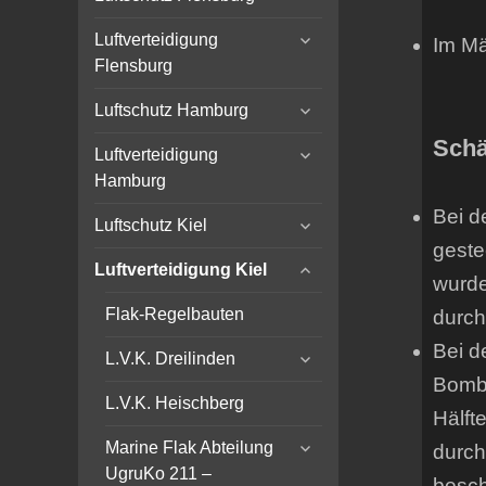
child
expand
menu
Luftverteidigung
Im Mä
child
Flensburg
menu
expand
Luftschutz Hamburg
child
Schä
expand
menu
Luftverteidigung
child
Hamburg
menu
Bei d
expand
Luftschutz Kiel
child
geste
expand
menu
Luftverteidigung Kiel
wurde
child
menu
Flak-Regelbauten
durch
Bei d
expand
L.V.K. Dreilinden
child
Bombe
menu
L.V.K. Heischberg
Hälft
expand
Marine Flak Abteilung
durch
child
UgruKo 211 –
besch