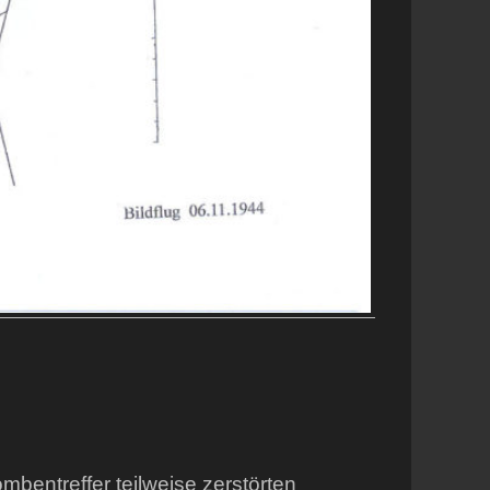
mbentreffer teilweise zerstörten