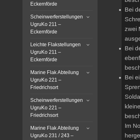
menu
Eckernförde
Bei d
expand
Scheinwerferstellungen
Schre
child
UgruKo 211 –
menu
zwei 
Eckernförde
ausge
expand
Leichte Flakstellungen
Bei d
child
UgruKo 211 –
menu
ebenf
Eckernförde
besch
expand
Marine Flak Abteilung
Bei e
child
UgruKo 221 –
menu
Spren
Friedrichsort
Solda
expand
Scheinwerferstellungen
child
klein
UgruKo 221 –
menu
Friedrichsort
besch
Im No
expand
Marine Flak Abteilung
child
herges
UgruKo 231 / 243 –