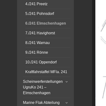
4./241 Preetz
5./241 Pohnsdorf
6./241 Elmschenhagen
7./241 Havighorst
8./241 Warnau
9./241 Rönne
10./241 Oppendorf
Kraftfahrstaffel MFla. 241
expand
Scheinwerferstellungen
child
UgruKo 241 –
menu
Elmschenhagen
expand
Marine Flak Abteilung