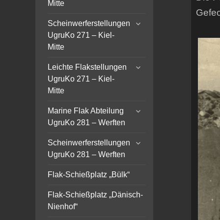
Mitte
Gefec
expand
Scheinwerferstellungen
child
UgruKo 271 – Kiel-
menu
Mitte
expand
Leichte Flakstellungen
child
UgruKo 271 – Kiel-
menu
Mitte
expand
Marine Flak Abteilung
child
UgruKo 281 – Werften
menu
expand
Scheinwerferstellungen
child
UgruKo 281 – Werften
menu
Flak-Schießplatz „Bülk“
Flak-Schießplatz „Dänisch-
Nienhof“