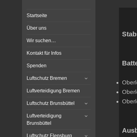
Bunker-Kiel.com
Bunker Kiel Flak Bremen
Startseite
Wilhelmshaven Flensburg
Rendsburg Luftschutz Stollen
Über uns
Scheinwerfer
Stab
Wir suchen…
Kontakt für Infos
Batt
Spenden
expand
Luftschutz Bremen
Oberl
child
menu
Luftverteidigung Bremen
Oberl
Oberl
expand
Luftschutz Brunsbüttel
child
expand
menu
Luftverteidigung
child
Brunsbüttel
menu
Ausb
expand
Luftschutz Flensburg