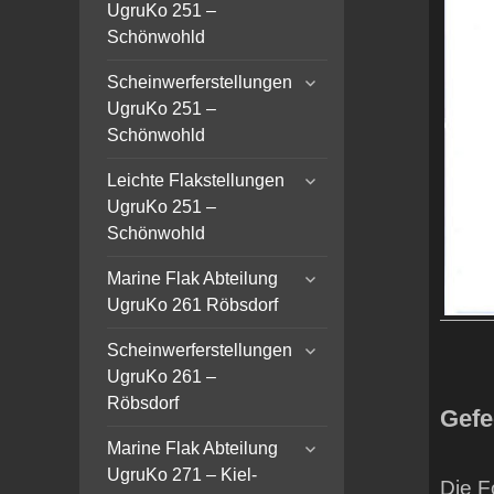
child
UgruKo 251 –
menu
Schönwohld
expand
Scheinwerferstellungen
child
UgruKo 251 –
menu
Schönwohld
expand
Leichte Flakstellungen
child
UgruKo 251 –
menu
Schönwohld
expand
Marine Flak Abteilung
child
UgruKo 261 Röbsdorf
menu
expand
Scheinwerferstellungen
child
UgruKo 261 –
menu
Röbsdorf
Gefe
expand
Marine Flak Abteilung
child
UgruKo 271 – Kiel-
Die F
menu