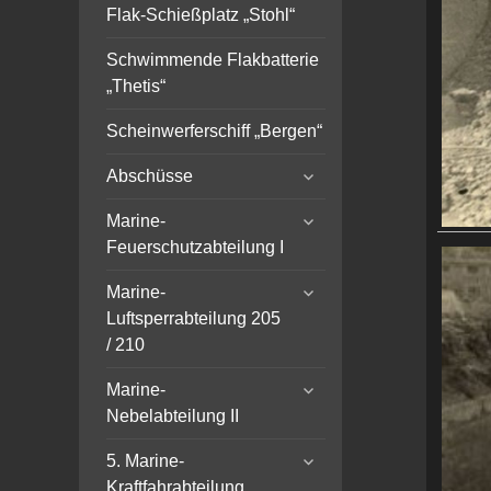
Flak-Schießplatz „Stohl“
Schwimmende Flakbatterie
„Thetis“
Scheinwerferschiff „Bergen“
expand
Abschüsse
child
expand
menu
Marine-
child
Feuerschutzabteilung I
menu
expand
Marine-
child
Luftsperrabteilung 205
menu
/ 210
expand
Marine-
child
Nebelabteilung II
menu
expand
5. Marine-
child
Kraftfahrabteilung