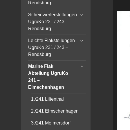
menu
Rendsburg
expand
Scheinwerferstellungen
child
UgruKo 231 / 243 –
menu
Rendsburg
expand
Leichte Flakstellungen
child
UgruKo 231 / 243 –
menu
Rendsburg
expand
Marine Flak
child
Abteilung UgruKo
menu
241 –
Elmschenhagen
1./241 Lilienthal
2./241 Elmschenhagen
3./241 Meimersdorf