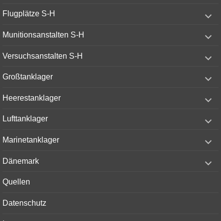
expand
Flugplätze S-H
child
menu
expand
Munitionsanstalten S-H
child
menu
expand
Versuchsanstalten S-H
child
menu
expand
Großtanklager
child
menu
expand
Heerestanklager
child
menu
expand
Lufttanklager
child
menu
expand
Marinetanklager
child
menu
expand
Dänemark
child
menu
Quellen
Datenschutz