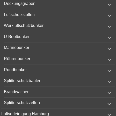
expand
Deckungsgräben
child
menu
expand
Luftschutzstollen
child
menu
expand
Werkluftschutzbunker
child
menu
expand
U-Bootbunker
child
menu
expand
Marinebunker
child
menu
expand
Röhrenbunker
child
menu
expand
Rundbunker
child
menu
expand
Splitterschutzbauten
child
menu
expand
Brandwachen
child
menu
expand
Splitterschutzzellen
child
menu
expand
Luftverteidigung Hamburg
child