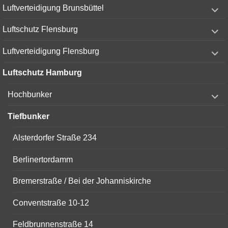
expand
Luftverteidigung Brunsbüttel
child
menu
expand
Luftschutz Flensburg
child
menu
expand
Luftverteidigung Flensburg
child
menu
Luftschutz Hamburg
expand
Hochbunker
child
menu
Tiefbunker
Alsterdorfer Straße 234
Berlinertordamm
Bremerstraße / Bei der Johanniskirche
Conventstraße 10-12
Feldbrunnenstraße 14