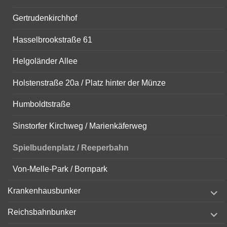
Gertrudenkirchhof
Hasselbrookstraße 61
Helgoländer Allee
Holstenstraße 20a / Platz hinter der Münze
Humboldtstraße
Sinstorfer Kirchweg / Marienkäferweg
Spielbudenplatz / Reeperbahn
Von-Melle-Park / Bornpark
expand
Krankenhausbunker
child
menu
expand
Reichsbahnbunker
child
menu