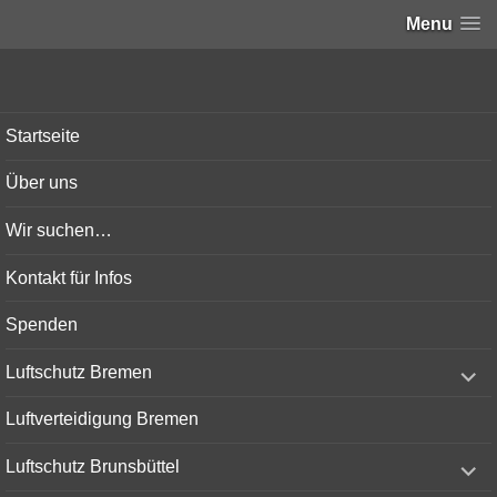
Menu
Bunker-Kiel.com
Startseite
Über uns
Wir suchen…
Kontakt für Infos
Spenden
expand
Luftschutz Bremen
child
menu
Luftverteidigung Bremen
expand
Luftschutz Brunsbüttel
child
menu