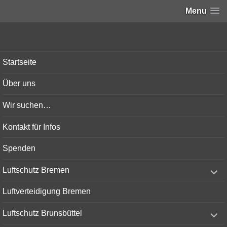
Menu
Bunker-Kiel.com
Startseite
Über uns
Wir suchen…
Kontakt für Infos
Spenden
expand
Luftschutz Bremen
child
menu
Luftverteidigung Bremen
expand
Luftschutz Brunsbüttel
child
menu