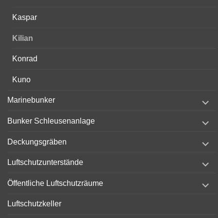
Kaspar
Kilian
Konrad
Kuno
expand
Marinebunker
child
menu
expand
Bunker Schleusenanlage
child
menu
expand
Deckungsgräben
child
menu
expand
Luftschutzunterstände
child
menu
expand
Öffentliche Luftschutzräume
child
menu
Luftschutzkeller