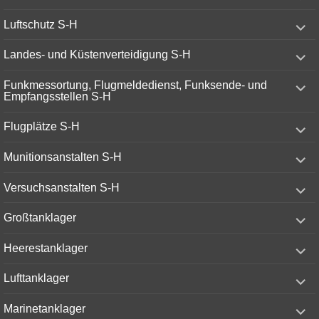
menu
expand
Luftschutz S-H
child
menu
expand
Landes- und Küstenverteidigung S-H
child
menu
expand
Funkmessortung, Flugmeldedienst, Funksende- und
child
Empfangsstellen S-H
menu
expand
Flugplätze S-H
child
menu
expand
Munitionsanstalten S-H
child
menu
expand
Versuchsanstalten S-H
child
menu
expand
Großtanklager
child
menu
expand
Heerestanklager
child
menu
expand
Lufttanklager
child
menu
expand
Marinetanklager
child