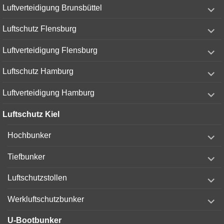
expand
Luftverteidigung Brunsbüttel
child
menu
expand
Luftschutz Flensburg
child
menu
expand
Luftverteidigung Flensburg
child
menu
expand
Luftschutz Hamburg
child
menu
expand
Luftverteidigung Hamburg
child
menu
Luftschutz Kiel
expand
Hochbunker
child
menu
expand
Tiefbunker
child
menu
expand
Luftschutzstollen
child
menu
expand
Werkluftschutzbunker
child
menu
U-Bootbunker