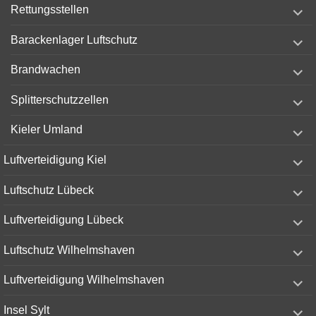
expand
Rettungsstellen
child
menu
expand
Barackenlager Luftschutz
child
menu
expand
Brandwachen
child
menu
expand
Splitterschutzzellen
child
menu
expand
Kieler Umland
child
menu
expand
Luftverteidigung Kiel
child
menu
expand
Luftschutz Lübeck
child
menu
expand
Luftverteidigung Lübeck
child
menu
expand
Luftschutz Wilhelmshaven
child
menu
expand
Luftverteidigung Wilhelmshaven
child
menu
expand
Insel Sylt
child