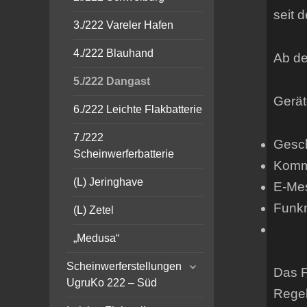
seit 
3./222 Vareler Hafen
4./222 Blauhand
Ab de
5./222 Dangast
Gerät
6./222 Leichte Flakbatterie
7./222
Gesch
Scheinwerferbatterie
Komma
(L) Jeringhave
E-Mes
Funkm
(L) Zetel
1x 
„Medusa“
expand
Scheinwerferstellungen
Das F
child
UgruKo 222 – Süd
menu
Regel