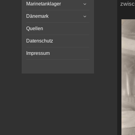
expand
menu
zwisc
Marinetanklager
child
expand
menu
Dänemark
child
menu
Quellen
Datenschutz
Impressum