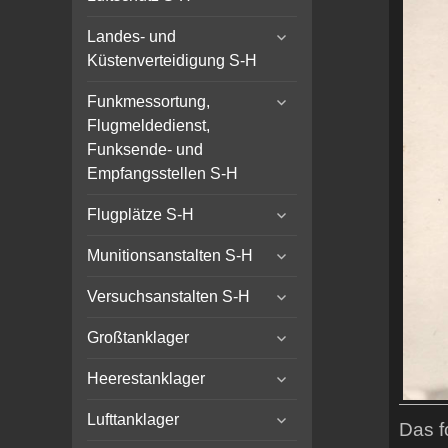
child
expand
menu
Landes- und
child
Küstenverteidigung S-H
menu
expand
Funkmessortung,
child
Flugmeldedienst,
menu
Funksende- und
Empfangsstellen S-H
expand
Flugplätze S-H
child
expand
menu
Munitionsanstalten S-H
child
expand
menu
Versuchsanstalten S-H
child
expand
menu
Großtanklager
child
expand
menu
Heerestanklager
child
expand
menu
Lufttanklager
Das f
child