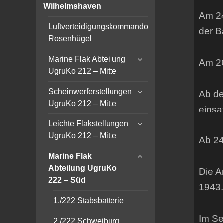
child
Wilhelmshaven
menu
Am 24
Luftverteidigungskommando
der B
Rosenhügel
expand
Marine Flak Abteilung
Am 26
child
UgruKo 212 – Mitte
menu
expand
Scheinwerferstellungen
Ab de
child
UgruKo 212 – Mitte
einsa
menu
expand
Leichte Flakstellungen
child
UgruKo 212 – Mitte
Ab 24
menu
expand
Marine Flak
child
Abteilung UgruKo
Die A
menu
222 – Süd
1943.
1./222 Stabsbatterie
Im Se
2./222 Schweiburg