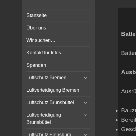
Bunker-Kiel.com
Bunker Kiel Flak Bremen
Startseite
Wilhelmshaven Flensburg
Rendsburg Luftschutz Stollen
Über uns
Scheinwerfer
Batte
Wir suchen…
Batter
Kontakt für Infos
Spenden
Ausb
expand
Luftschutz Bremen
child
menu
Luftverteidigung Bremen
Ausrü
expand
Luftschutz Brunsbüttel
child
Bauzu
expand
menu
Luftverteidigung
Berei
child
Brunsbüttel
menu
Gesc
expand
Luftschutz Flensburg