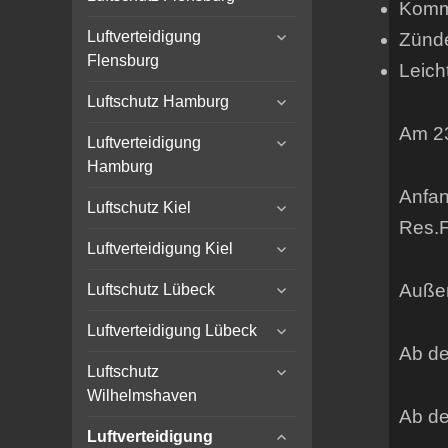
Komm
child
expand
menu
Luftverteidigung
Zünde
child
Flensburg
Leich
menu
expand
Luftschutz Hamburg
child
Am 23
expand
menu
Luftverteidigung
child
Hamburg
menu
Anfan
expand
Luftschutz Kiel
child
Res.F
expand
menu
Luftverteidigung Kiel
child
expand
menu
Außer
Luftschutz Lübeck
child
expand
menu
Luftverteidigung Lübeck
child
Ab de
expand
menu
Luftschutz
child
Wilhelmshaven
menu
Ab de
expand
Luftverteidigung