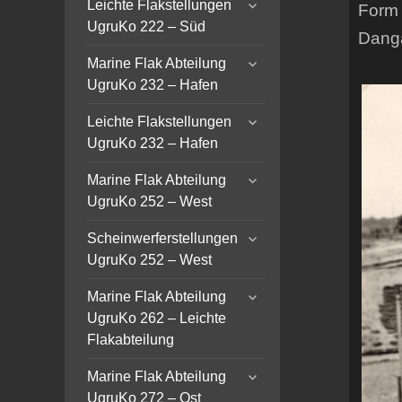
expand
Leichte Flakstellungen
Form 
child
UgruKo 222 – Süd
Danga
menu
expand
Marine Flak Abteilung
child
UgruKo 232 – Hafen
menu
expand
Leichte Flakstellungen
child
UgruKo 232 – Hafen
menu
expand
Marine Flak Abteilung
child
UgruKo 252 – West
menu
expand
Scheinwerferstellungen
child
UgruKo 252 – West
menu
expand
Marine Flak Abteilung
child
UgruKo 262 – Leichte
menu
Flakabteilung
expand
Marine Flak Abteilung
child
UgruKo 272 – Ost