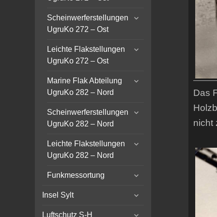
menu
expand
Scheinwerferstellungen
child
UgruKo 272 – Ost
menu
expand
Leichte Flakstellungen
child
UgruKo 272 – Ost
menu
expand
Marine Flak Abteilung
child
Das F
UgruKo 282 – Nord
menu
Holzb
expand
Scheinwerferstellungen
child
nicht
UgruKo 282 – Nord
menu
expand
Leichte Flakstellungen
child
UgruKo 282 – Nord
menu
expand
Funkmessortung
child
expand
menu
Insel Sylt
child
expand
menu
Luftschutz S-H