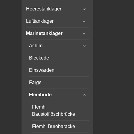
child
expand
menu
Heerestanklager
child
expand
menu
Lufttanklager
child
expand
menu
Marinetanklager
child
expand
menu
Achim
child
menu
Bleckede
Einswarden
Farge
expand
Flemhude
child
menu
Flemh.
Baustofflöschbrücke
Flemh. Bürobaracke