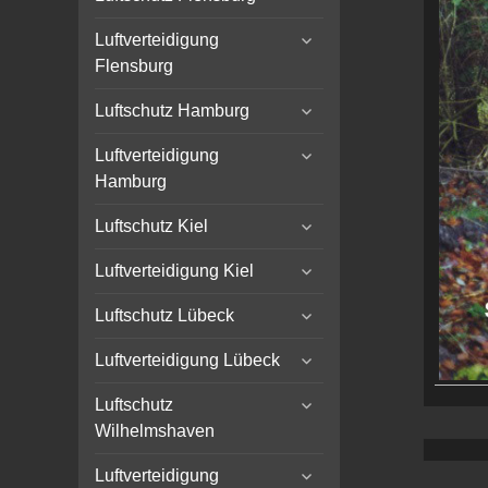
child
expand
menu
Luftverteidigung
child
Flensburg
menu
expand
Luftschutz Hamburg
child
expand
menu
Luftverteidigung
child
Hamburg
menu
expand
Luftschutz Kiel
child
expand
menu
Luftverteidigung Kiel
child
expand
menu
Luftschutz Lübeck
child
expand
menu
Luftverteidigung Lübeck
child
expand
menu
Luftschutz
child
Wilhelmshaven
menu
expand
Luftverteidigung