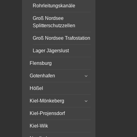
Rohrleitungskanäle
Groß Nordsee
Splitterschutzzellen
Groß Nordsee Trafostation
Lager Jägerslust
Flensburg
expand
Gotenhafen
child
menu
Hößel
expand
Kiel-Mönkeberg
child
menu
Kiel-Projensdorf
Kiel-Wik