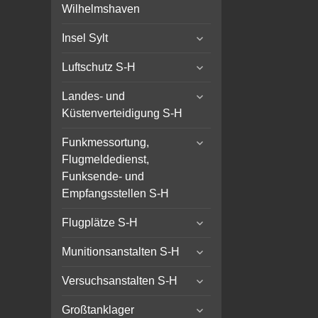
child
Wilhelmshaven
menu
expand
Insel Sylt
child
expand
menu
Luftschutz S-H
child
expand
menu
Landes- und
child
Küstenverteidigung S-H
menu
expand
Funkmessortung,
child
Flugmeldedienst,
menu
Funksende- und
Empfangsstellen S-H
expand
Flugplätze S-H
child
expand
menu
Munitionsanstalten S-H
child
expand
menu
Versuchsanstalten S-H
child
expand
menu
Großtanklager