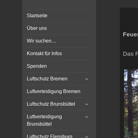
Bunker-Kiel.com
Bunker Kiel Flak Bremen
Startseite
Wilhelmshaven Flensburg
Rendsburg Luftschutz Stollen
Über uns
Scheinwerfer
Feue
Wir suchen…
Das F
Kontakt für Infos
Spenden
expand
Luftschutz Bremen
child
menu
Luftverteidigung Bremen
expand
Luftschutz Brunsbüttel
child
expand
menu
Luftverteidigung
child
Brunsbüttel
menu
expand
Luftschutz Flensburg