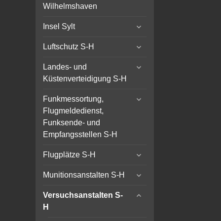
child
Wilhelmshaven
menu
expand
Insel Sylt
child
expand
menu
Luftschutz S-H
child
expand
menu
Landes- und
child
Küstenverteidigung S-H
menu
expand
Funkmessortung,
child
Flugmeldedienst,
menu
Funksende- und
Empfangsstellen S-H
expand
Flugplätze S-H
child
expand
menu
Munitionsanstalten S-H
child
expand
menu
Versuchsanstalten S-
child
H
menu