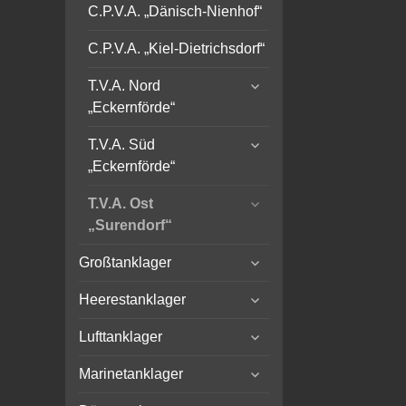
C.P.V.A. „Dänisch-Nienhof“
C.P.V.A. „Kiel-Dietrichsdorf“
expand
T.V.A. Nord
child
„Eckernförde“
menu
expand
T.V.A. Süd
child
„Eckernförde“
menu
expand
T.V.A. Ost
child
„Surendorf“
menu
expand
Großtanklager
child
expand
menu
Heerestanklager
child
expand
menu
Lufttanklager
child
expand
menu
Marinetanklager
child