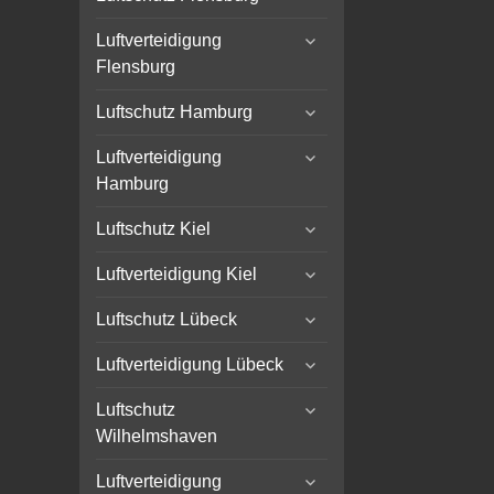
child
expand
menu
Luftverteidigung
child
Flensburg
menu
expand
Luftschutz Hamburg
child
expand
menu
Luftverteidigung
child
Hamburg
menu
expand
Luftschutz Kiel
child
expand
menu
Luftverteidigung Kiel
child
expand
menu
Luftschutz Lübeck
child
expand
menu
Luftverteidigung Lübeck
child
expand
menu
Luftschutz
child
Wilhelmshaven
menu
expand
Luftverteidigung