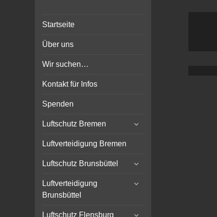
Bunker-Kiel.com
Bunker Kiel Flak Bremen
Startseite
Wilhelmshaven Flensburg
Rendsburg Luftschutz Stollen
Über uns
Scheinwerfer
Wir suchen…
Kontakt für Infos
Spenden
expand
Luftschutz Bremen
child
menu
Luftverteidigung Bremen
expand
Luftschutz Brunsbüttel
child
expand
menu
Luftverteidigung
child
Brunsbüttel
menu
expand
Luftschutz Flensburg